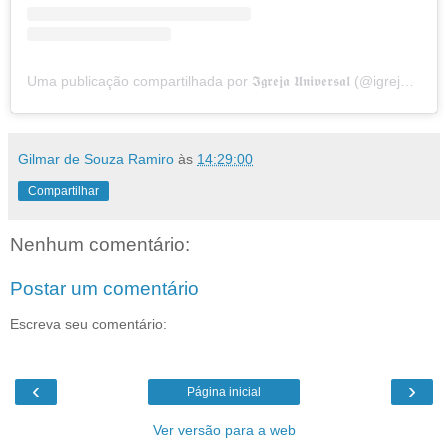
Uma publicação compartilhada por 𝕴𝖌𝖗𝖊𝖏𝖆 𝖀𝖓𝖎𝖛𝖊𝖗𝖘𝖆𝖑 (@igrejauniversal)
Gilmar de Souza Ramiro
às
14:29:00
Compartilhar
Nenhum comentário:
Postar um comentário
Escreva seu comentário:
‹
›
Página inicial
Ver versão para a web