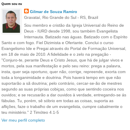
Quem sou eu
Gilmar de Souza Ramiro
Gravataí, Rio Grande do Sul - RS, Brazil
Sou membro e cristão da Igreja Universal do Reino de
Deus - IURD desde 1998, sou também Evangelista
Internauta. Batizado nas águas. Batizado com o Espírito
Santo e com fogo. Fiel Dizimista e Ofertante. Conclui o curso
Evangelismo Ide e Pregai através do Portal de Formação Universal,
em 18 de maio de 2010. A fidelidade e o zelo na pregação -
"Conjuro-te, perante Deus e Cristo Jesus, que há de julgar vivos e
mortos, pela sua manifestação e pelo seu reino: prega a palavra,
insta, quer seja oportuno, quer não, corrige, repreende, exorta com
toda a longanimidade e doutrina. Pois haverá tempo em que não
suportarão a sã doutrina; pelo contrário, cercar-se-ão de mestres
segundo as suas próprias cobiças, como que sentindo coceira nos
ouvidos; e se recusarão a dar ouvidos à verdade, entregando-se ás
fábulas. Tu, porém, sê sóbrio em todas as coisas, suporta as
aflições, faze o trabalho de um evangelista, cumpre cabalmente o
teu ministério." 2 Timóteo 4.1-5
Ver meu perfil completo