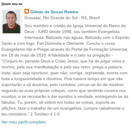
Quem sou eu
Gilmar de Souza Ramiro
Gravataí, Rio Grande do Sul - RS, Brazil
Sou membro e cristão da Igreja Universal do Reino de
Deus - IURD desde 1998, sou também Evangelista
Internauta. Batizado nas águas. Batizado com o Espírito
Santo e com fogo. Fiel Dizimista e Ofertante. Conclui o curso
Evangelismo Ide e Pregai através do Portal de Formação Universal,
em 18 de maio de 2010. A fidelidade e o zelo na pregação -
"Conjuro-te, perante Deus e Cristo Jesus, que há de julgar vivos e
mortos, pela sua manifestação e pelo seu reino: prega a palavra,
insta, quer seja oportuno, quer não, corrige, repreende, exorta com
toda a longanimidade e doutrina. Pois haverá tempo em que não
suportarão a sã doutrina; pelo contrário, cercar-se-ão de mestres
segundo as suas próprias cobiças, como que sentindo coceira nos
ouvidos; e se recusarão a dar ouvidos à verdade, entregando-se ás
fábulas. Tu, porém, sê sóbrio em todas as coisas, suporta as
aflições, faze o trabalho de um evangelista, cumpre cabalmente o
teu ministério." 2 Timóteo 4.1-5
Ver meu perfil completo