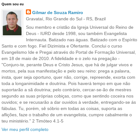
Quem sou eu
Gilmar de Souza Ramiro
Gravataí, Rio Grande do Sul - RS, Brazil
Sou membro e cristão da Igreja Universal do Reino de
Deus - IURD desde 1998, sou também Evangelista
Internauta. Batizado nas águas. Batizado com o Espírito
Santo e com fogo. Fiel Dizimista e Ofertante. Conclui o curso
Evangelismo Ide e Pregai através do Portal de Formação Universal,
em 18 de maio de 2010. A fidelidade e o zelo na pregação -
"Conjuro-te, perante Deus e Cristo Jesus, que há de julgar vivos e
mortos, pela sua manifestação e pelo seu reino: prega a palavra,
insta, quer seja oportuno, quer não, corrige, repreende, exorta com
toda a longanimidade e doutrina. Pois haverá tempo em que não
suportarão a sã doutrina; pelo contrário, cercar-se-ão de mestres
segundo as suas próprias cobiças, como que sentindo coceira nos
ouvidos; e se recusarão a dar ouvidos à verdade, entregando-se ás
fábulas. Tu, porém, sê sóbrio em todas as coisas, suporta as
aflições, faze o trabalho de um evangelista, cumpre cabalmente o
teu ministério." 2 Timóteo 4.1-5
Ver meu perfil completo