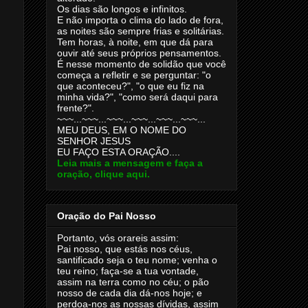
Os dias são longos e infinitos.
E não importa o clima do lado de fora,
as noites são sempre frias e solitárias.
Tem horas, à noite, em que dá para
ouvir até seus próprios pensamentos.
É nesse momento de solidão que você
começa a refletir e se perguntar: "o
que aconteceu?", "o que eu fiz na
minha vida?", "como será daqui para
frente?".
~~~...~~~...~~~...~~~...~~~...~~~...
MEU DEUS, EM O NOME DO
SENHOR JESUS
EU FAÇO ESTA ORAÇÃO....
Leia mais a mensagem e faça a
oração, clique aqui.
Oração do Pai Nosso
Portanto, vós orareis assim:
Pai nosso, que estás nos céus,
santificado seja o teu nome; venha o
teu reino; faça-se a tua vontade,
assim na terra como no céu; o pão
nosso de cada dia dá-nos hoje; e
perdoa-nos as nossas dívidas, assim