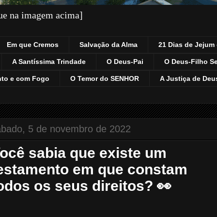
que na imagem acima]
Em que Cremos
Salvação da Alma
21 Dias de Jejum 
A Santíssima Trindade
O Deus-Pai
O Deus-Filho S
nto e com Fogo
O Temor do SENHOR
A Justiça de Deu
ábado, 5 de novembro de 2022
ocê sabia que existe um
estamento em que constam
odos os seus direitos? 👀