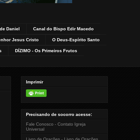
de Daniel
Canal do Bispo Edir Macedo
enhor Jesus Cristo
O Deus-Espírito Santo
s
DÍZIMO - Os Primeiros Frutos
Imprimir
Precisando de socorro acesse:
Fale Conosco - Contato Igreja
Universal
Livro de Orações - Livro de Orações