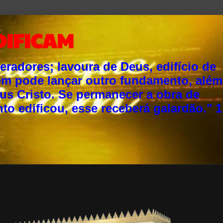
DIFICAM
adores; lavoura de Deus, edifício de
ém pode lançar outro fundamento, além
sus Cristo. Se permanecer a obra de
o edificou, esse receberá galardão." 1