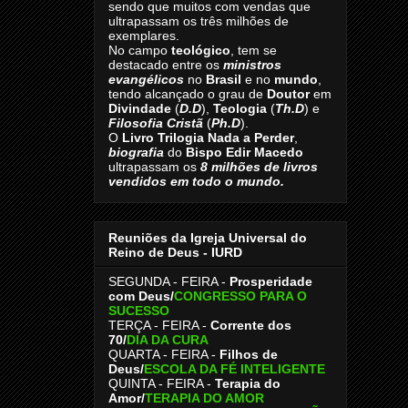
sendo que muitos com vendas que
ultrapassam os três milhões de
exemplares.
No campo
teológico
, tem se
destacado entre os
ministros
evangélicos
no
Brasil
e no
mundo
,
tendo alcançado o grau de
Doutor
em
Divindade
(
D.D
),
Teologia
(
Th.D
) e
Filosofia Cristã
(
Ph.D
).
O
Livro
Trilogia Nada a Perder
,
biografia
do
Bispo Edir Macedo
ultrapassam os
8
milhões de livros
vendidos em todo o mundo.
Reuniões da Igreja Universal do
Reino de Deus - IURD
SEGUNDA - FEIRA -
Prosperidade
com Deus/
CONGRESSO PARA O
SUCESSO
TERÇA - FEIRA -
Corrente dos
70
/
DIA DA CURA
QUARTA - FEIRA -
Filhos de
Deus
/
ESCOLA DA FÉ INTELIGENTE
QUINTA - FEIRA -
Terapia do
Amor
/
TERAPIA DO AMOR