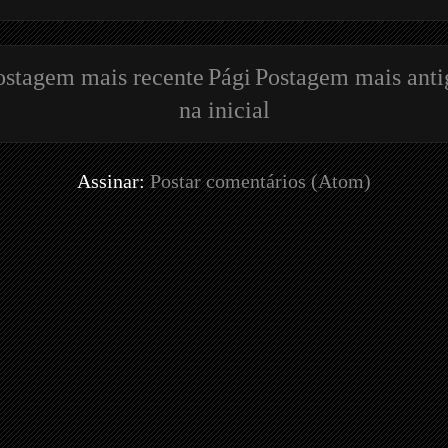
ostagem mais recente
Pági
Postagem mais anti
na inicial
Assinar:
Postar comentários (Atom)