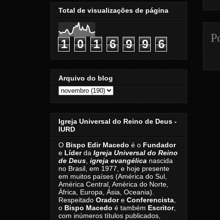
Total de visualizações de página
P
1
0
1
6
9
9
6
Arquivo do blog
Igreja Universal do Reino de Deus -
IURD
O
Bispo Edir Macedo
é o
Fundador
e
Líder
da
Igreja Universal do Reino
de Deus
,
igreja evangélica
nascida
no Brasil, em 1977, e hoje presente
em muitos países (América do Sul,
América Central, América do Norte,
África, Europa, Ásia, Oceania).
Respeitado
Orador
e
Conferencista
,
o
Bispo Macedo
é também
Escritor
,
com inúmeros títulos publicados,