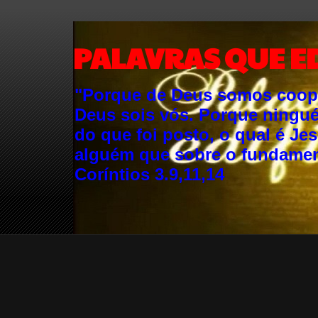
PALAVRAS QUE E
"Porque de Deus somos cooper
Deus sois vós. Porque ningu
do que foi posto, o qual é Je
alguém que sobre o fundament
Coríntios 3.9,11,14