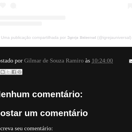
Uma publicação compartilhada por 𝕴𝖌𝖗𝖊𝖏𝖆 𝖀𝖓𝖎𝖛𝖊𝖗𝖘𝖆𝖑 (@igrejauniversal)
stado por
Gilmar de Souza Ramiro
às
10:24:00
enhum comentário:
ostar um comentário
creva seu comentário: