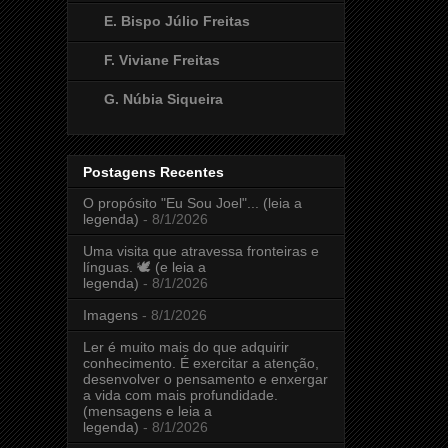
E. Bispo Júlio Freitas
F. Viviane Freitas
G. Núbia Siqueira
Postagens Recentes
O propósito "Eu Sou Joel"... (leia a
legenda)
- 8/1/2026
Uma visita que atravessa fronteiras e
línguas. 🕊️ (e leia a
legenda)
- 8/1/2026
Imagens
- 8/1/2026
Ler é muito mais do que adquirir
conhecimento. É exercitar a atenção,
desenvolver o pensamento e enxergar
a vida com mais profundidade.
(mensagens e leia a
legenda)
- 8/1/2026