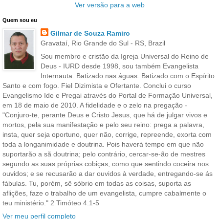
Ver versão para a web
Quem sou eu
Gilmar de Souza Ramiro
Gravataí, Rio Grande do Sul - RS, Brazil
Sou membro e cristão da Igreja Universal do Reino de
Deus - IURD desde 1998, sou também Evangelista
Internauta. Batizado nas águas. Batizado com o Espírito
Santo e com fogo. Fiel Dizimista e Ofertante. Conclui o curso
Evangelismo Ide e Pregai através do Portal de Formação Universal,
em 18 de maio de 2010. A fidelidade e o zelo na pregação -
"Conjuro-te, perante Deus e Cristo Jesus, que há de julgar vivos e
mortos, pela sua manifestação e pelo seu reino: prega a palavra,
insta, quer seja oportuno, quer não, corrige, repreende, exorta com
toda a longanimidade e doutrina. Pois haverá tempo em que não
suportarão a sã doutrina; pelo contrário, cercar-se-ão de mestres
segundo as suas próprias cobiças, como que sentindo coceira nos
ouvidos; e se recusarão a dar ouvidos à verdade, entregando-se ás
fábulas. Tu, porém, sê sóbrio em todas as coisas, suporta as
aflições, faze o trabalho de um evangelista, cumpre cabalmente o
teu ministério." 2 Timóteo 4.1-5
Ver meu perfil completo