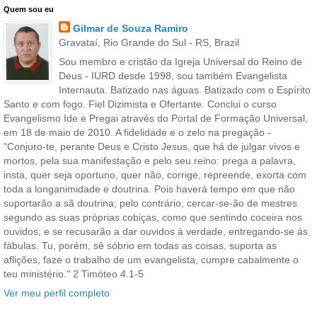
Quem sou eu
Gilmar de Souza Ramiro
Gravataí, Rio Grande do Sul - RS, Brazil
Sou membro e cristão da Igreja Universal do Reino de
Deus - IURD desde 1998, sou também Evangelista
Internauta. Batizado nas águas. Batizado com o Espírito
Santo e com fogo. Fiel Dizimista e Ofertante. Conclui o curso
Evangelismo Ide e Pregai através do Portal de Formação Universal,
em 18 de maio de 2010. A fidelidade e o zelo na pregação -
"Conjuro-te, perante Deus e Cristo Jesus, que há de julgar vivos e
mortos, pela sua manifestação e pelo seu reino: prega a palavra,
insta, quer seja oportuno, quer não, corrige, repreende, exorta com
toda a longanimidade e doutrina. Pois haverá tempo em que não
suportarão a sã doutrina; pelo contrário, cercar-se-ão de mestres
segundo as suas próprias cobiças, como que sentindo coceira nos
ouvidos; e se recusarão a dar ouvidos à verdade, entregando-se ás
fábulas. Tu, porém, sê sóbrio em todas as coisas, suporta as
aflições, faze o trabalho de um evangelista, cumpre cabalmente o
teu ministério." 2 Timóteo 4.1-5
Ver meu perfil completo