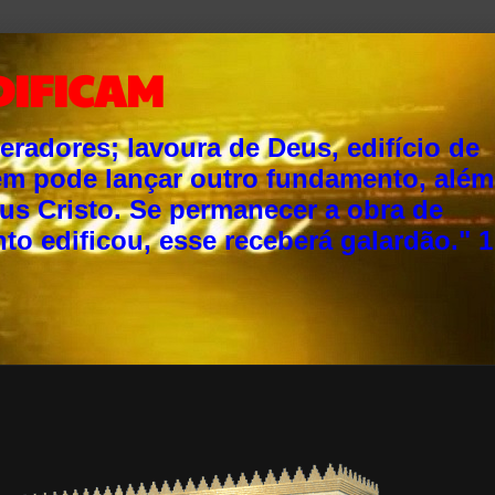
DIFICAM
adores; lavoura de Deus, edifício de
ém pode lançar outro fundamento, além
sus Cristo. Se permanecer a obra de
o edificou, esse receberá galardão." 1