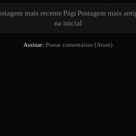
ostagem mais recente
Pági
Postagem mais anti
na inicial
Assinar:
Postar comentários (Atom)