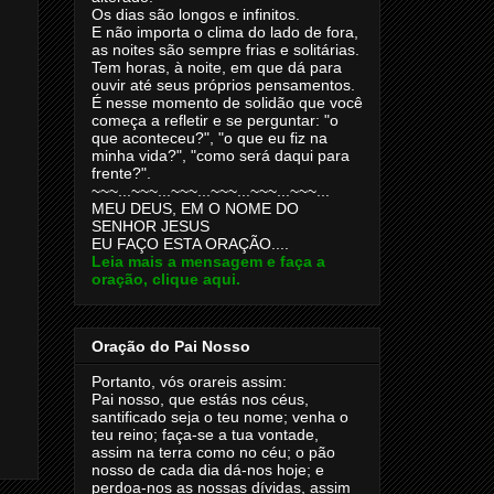
Os dias são longos e infinitos.
E não importa o clima do lado de fora,
as noites são sempre frias e solitárias.
Tem horas, à noite, em que dá para
ouvir até seus próprios pensamentos.
É nesse momento de solidão que você
começa a refletir e se perguntar: "o
que aconteceu?", "o que eu fiz na
minha vida?", "como será daqui para
frente?".
~~~...~~~...~~~...~~~...~~~...~~~...
MEU DEUS, EM O NOME DO
SENHOR JESUS
EU FAÇO ESTA ORAÇÃO....
Leia mais a mensagem e faça a
oração, clique aqui.
Oração do Pai Nosso
Portanto, vós orareis assim:
Pai nosso, que estás nos céus,
santificado seja o teu nome; venha o
teu reino; faça-se a tua vontade,
assim na terra como no céu; o pão
nosso de cada dia dá-nos hoje; e
perdoa-nos as nossas dívidas, assim