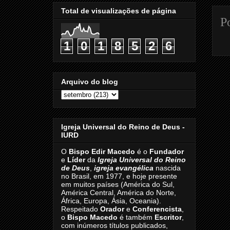
Total de visualizações de página
P
1
0
1
8
5
2
6
Arquivo do blog
Igreja Universal do Reino de Deus -
IURD
O
Bispo Edir Macedo
é o
Fundador
e
Líder
da
Igreja Universal do Reino
de Deus
,
igreja evangélica
nascida
no Brasil, em 1977, e hoje presente
em muitos países (América do Sul,
América Central, América do Norte,
África, Europa, Ásia, Oceania).
Respeitado
Orador
e
Conferencista
,
o
Bispo Macedo
é também
Escritor
,
com inúmeros títulos publicados,