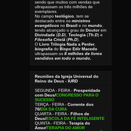
sendo que muitos com vendas que
ultrapassam os três milhões de
exemplares.
No campo
teológico
, tem se
destacado entre os
ministros
evangélicos
no
Brasil
e no
mundo
,
tendo alcançado o grau de
Doutor
em
Divindade
(
D.D
),
Teologia
(
Th.D
) e
Filosofia Cristã
(
Ph.D
).
O
Livro
Trilogia Nada a Perder
,
biografia
do
Bispo Edir Macedo
ultrapassam os
8
milhões de livros
vendidos em todo o mundo.
Reuniões da Igreja Universal do
Reino de Deus - IURD
SEGUNDA - FEIRA -
Prosperidade
com Deus/
CONGRESSO PARA O
SUCESSO
TERÇA - FEIRA -
Corrente dos
70
/
DIA DA CURA
QUARTA - FEIRA -
Filhos de
Deus
/
ESCOLA DA FÉ INTELIGENTE
QUINTA - FEIRA -
Terapia do
Amor
/
TERAPIA DO AMOR