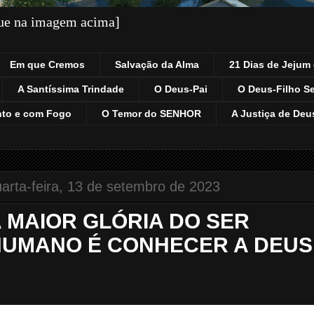
que na imagem acima]
Em que Cremos
Salvação da Alma
21 Dias de Jejum 
A Santíssima Trindade
O Deus-Pai
O Deus-Filho S
nto e com Fogo
O Temor do SENHOR
A Justiça de Deu
arta-feira, 13 de setembro de 2023
 MAIOR GLÓRIA DO SER
UMANO É CONHECER A DEUS