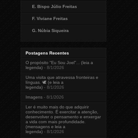
E. Bispo Júlio Freitas
F. Viviane Freitas
G. Núbia Siqueira
Postagens Recentes
O propósito "Eu Sou Joel"... (leia a
legenda)
- 8/1/2026
Uma visita que atravessa fronteiras e
línguas. 🕊️ (e leia a
legenda)
- 8/1/2026
Imagens
- 8/1/2026
Ler é muito mais do que adquirir
conhecimento. É exercitar a atenção,
desenvolver o pensamento e enxergar
a vida com mais profundidade.
(mensagens e leia a
legenda)
- 8/1/2026