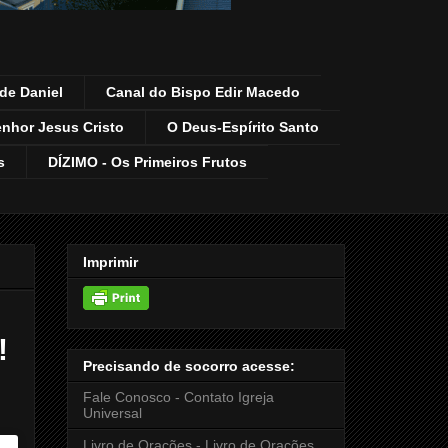
de Daniel
Canal do Bispo Edir Macedo
enhor Jesus Cristo
O Deus-Espírito Santo
s
DÍZIMO - Os Primeiros Frutos
Imprimir
!
Precisando de socorro acesse:
Fale Conosco - Contato Igreja
Universal
Livro de Orações - Livro de Orações