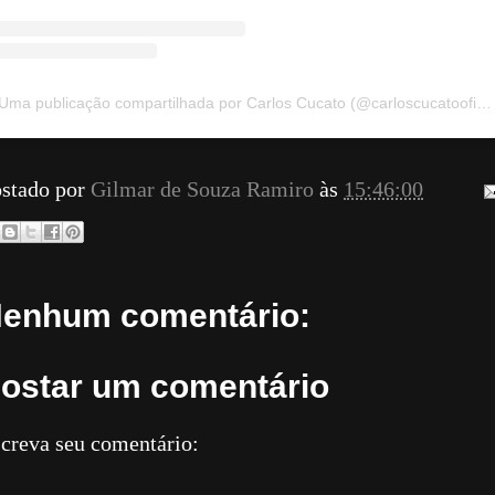
Uma publicação compartilhada por Carlos Cucato (@carloscucatooficial)
stado por
Gilmar de Souza Ramiro
às
15:46:00
enhum comentário:
ostar um comentário
creva seu comentário: