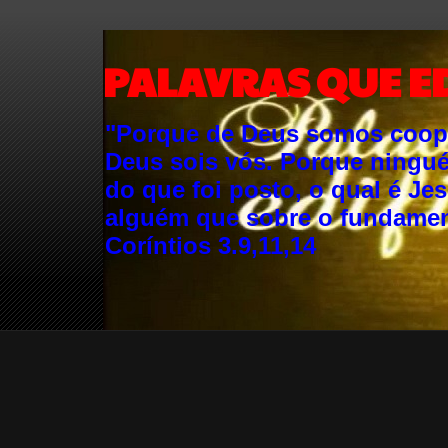
PALAVRAS QUE E
"Porque de Deus somos cooper
Deus sois vós. Porque ningu
do que foi posto, o qual é Je
alguém que sobre o fundament
Coríntios 3.9,11,14