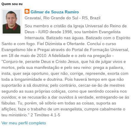
Quem sou eu
Gilmar de Souza Ramiro
Gravataí, Rio Grande do Sul - RS, Brazil
Sou membro e cristão da Igreja Universal do Reino de
Deus - IURD desde 1998, sou também Evangelista
Internauta. Batizado nas águas. Batizado com o Espírito
Santo e com fogo. Fiel Dizimista e Ofertante. Conclui o curso
Evangelismo Ide e Pregai através do Portal de Formação Universal,
em 18 de maio de 2010. A fidelidade e o zelo na pregação -
"Conjuro-te, perante Deus e Cristo Jesus, que há de julgar vivos e
mortos, pela sua manifestação e pelo seu reino: prega a palavra,
insta, quer seja oportuno, quer não, corrige, repreende, exorta com
toda a longanimidade e doutrina. Pois haverá tempo em que não
suportarão a sã doutrina; pelo contrário, cercar-se-ão de mestres
segundo as suas próprias cobiças, como que sentindo coceira nos
ouvidos; e se recusarão a dar ouvidos à verdade, entregando-se ás
fábulas. Tu, porém, sê sóbrio em todas as coisas, suporta as
aflições, faze o trabalho de um evangelista, cumpre cabalmente o
teu ministério." 2 Timóteo 4.1-5
Ver meu perfil completo