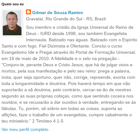
Quem sou eu
Gilmar de Souza Ramiro
Gravataí, Rio Grande do Sul - RS, Brazil
Sou membro e cristão da Igreja Universal do Reino de
Deus - IURD desde 1998, sou também Evangelista
Internauta. Batizado nas águas. Batizado com o Espírito
Santo e com fogo. Fiel Dizimista e Ofertante. Conclui o curso
Evangelismo Ide e Pregai através do Portal de Formação Universal,
em 18 de maio de 2010. A fidelidade e o zelo na pregação -
"Conjuro-te, perante Deus e Cristo Jesus, que há de julgar vivos e
mortos, pela sua manifestação e pelo seu reino: prega a palavra,
insta, quer seja oportuno, quer não, corrige, repreende, exorta com
toda a longanimidade e doutrina. Pois haverá tempo em que não
suportarão a sã doutrina; pelo contrário, cercar-se-ão de mestres
segundo as suas próprias cobiças, como que sentindo coceira nos
ouvidos; e se recusarão a dar ouvidos à verdade, entregando-se ás
fábulas. Tu, porém, sê sóbrio em todas as coisas, suporta as
aflições, faze o trabalho de um evangelista, cumpre cabalmente o
teu ministério." 2 Timóteo 4.1-5
Ver meu perfil completo