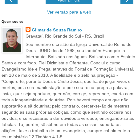
Página inicial
Ver versão para a web
Quem sou eu
Gilmar de Souza Ramiro
Gravataí, Rio Grande do Sul - RS, Brazil
Sou membro e cristão da Igreja Universal do Reino de
Deus - IURD desde 1998, sou também Evangelista
Internauta. Batizado nas águas. Batizado com o Espírito
Santo e com fogo. Fiel Dizimista e Ofertante. Conclui o curso
Evangelismo Ide e Pregai através do Portal de Formação Universal,
em 18 de maio de 2010. A fidelidade e o zelo na pregação -
"Conjuro-te, perante Deus e Cristo Jesus, que há de julgar vivos e
mortos, pela sua manifestação e pelo seu reino: prega a palavra,
insta, quer seja oportuno, quer não, corrige, repreende, exorta com
toda a longanimidade e doutrina. Pois haverá tempo em que não
suportarão a sã doutrina; pelo contrário, cercar-se-ão de mestres
segundo as suas próprias cobiças, como que sentindo coceira nos
ouvidos; e se recusarão a dar ouvidos à verdade, entregando-se ás
fábulas. Tu, porém, sê sóbrio em todas as coisas, suporta as
aflições, faze o trabalho de um evangelista, cumpre cabalmente o
teu ministério." 2 Timóteo 4.1-5