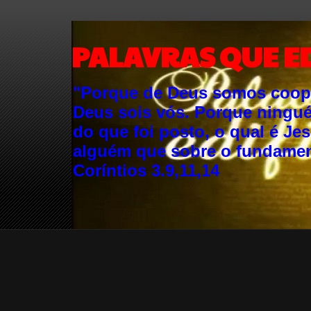
PALAVRAS QUE E
"Porque de Deus somos cooper
Deus sois vós. Porque ningu
do que foi posto, o qual é Je
alguém que sobre o fundament
Coríntios 3.9,11,14