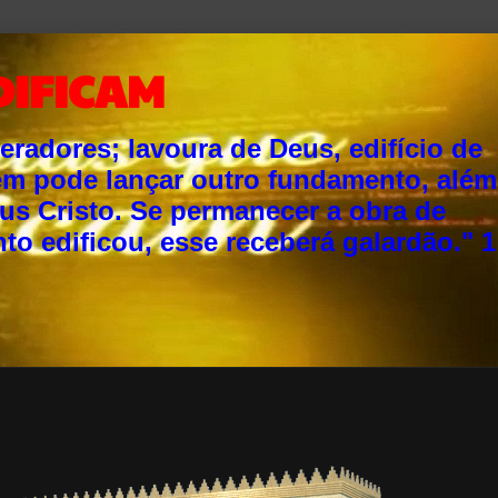
DIFICAM
adores; lavoura de Deus, edifício de
ém pode lançar outro fundamento, além
sus Cristo. Se permanecer a obra de
o edificou, esse receberá galardão." 1