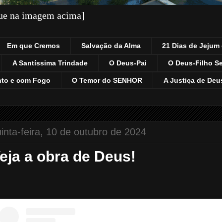
que na imagem acima]
Em que Cremos
Salvação da Alma
21 Dias de Jejum 
A Santíssima Trindade
O Deus-Pai
O Deus-Filho S
nto e com Fogo
O Temor do SENHOR
A Justiça de Deu
inta-feira, 10 de outubro de 2024
eja a obra de Deus!