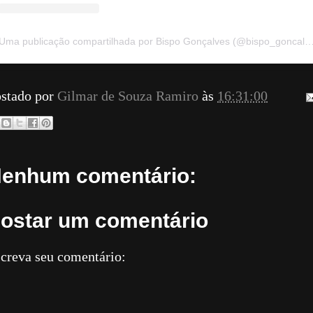
Uma publicação compartilhada por Bispo Gonçalves (@bispo_
stado por
Gilmar de Souza Ramiro
às
16:31:00
enhum comentário:
ostar um comentário
creva seu comentário: