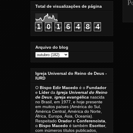
P
Total de visualizações de página
1
0
1
6
4
8
4
Arquivo do blog
Igreja Universal do Reino de Deus -
IURD
O
Bispo Edir Macedo
é o
Fundador
e
Líder
da
Igreja Universal do Reino
de Deus
,
igreja evangélica
nascida
no Brasil, em 1977, e hoje presente
em muitos países (América do Sul,
América Central, América do Norte,
África, Europa, Ásia, Oceania).
Respeitado
Orador
e
Conferencista
,
o
Bispo Macedo
é também
Escritor
,
com inúmeros títulos publicados,