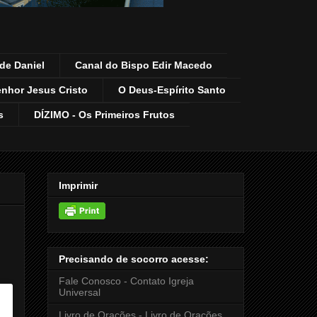
de Daniel
Canal do Bispo Edir Macedo
enhor Jesus Cristo
O Deus-Espírito Santo
s
DÍZIMO - Os Primeiros Frutos
Imprimir
Precisando de socorro acesse:
Fale Conosco - Contato Igreja
Universal
Livro de Orações - Livro de Orações