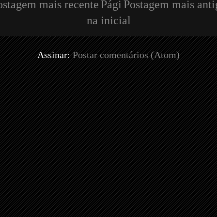
ostagem mais recente
Pági
Postagem mais anti
na inicial
Assinar:
Postar comentários (Atom)