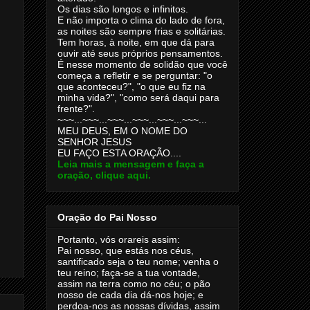
Os dias são longos e infinitos.
E não importa o clima do lado de fora,
as noites são sempre frias e solitárias.
Tem horas, à noite, em que dá para
ouvir até seus próprios pensamentos.
É nesse momento de solidão que você
começa a refletir e se perguntar: "o
que aconteceu?", "o que eu fiz na
minha vida?", "como será daqui para
frente?".
~~~...~~~...~~~...~~~...~~~...~~~...
MEU DEUS, EM O NOME DO
SENHOR JESUS
EU FAÇO ESTA ORAÇÃO....
Leia mais a mensagem e faça a
oração, clique aqui.
Oração do Pai Nosso
Portanto, vós orareis assim:
Pai nosso, que estás nos céus,
santificado seja o teu nome; venha o
teu reino; faça-se a tua vontade,
assim na terra como no céu; o pão
nosso de cada dia dá-nos hoje; e
perdoa-nos as nossas dívidas, assim