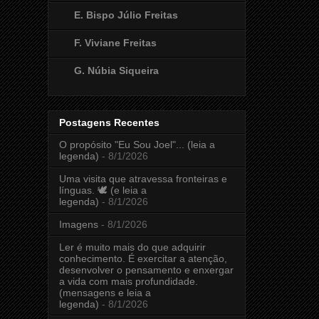
E. Bispo Júlio Freitas
F. Viviane Freitas
G. Núbia Siqueira
Postagens Recentes
O propósito "Eu Sou Joel"... (leia a
legenda)
- 8/1/2026
Uma visita que atravessa fronteiras e
línguas. 🕊️ (e leia a
legenda)
- 8/1/2026
Imagens
- 8/1/2026
Ler é muito mais do que adquirir
conhecimento. É exercitar a atenção,
desenvolver o pensamento e enxergar
a vida com mais profundidade.
(mensagens e leia a
legenda)
- 8/1/2026