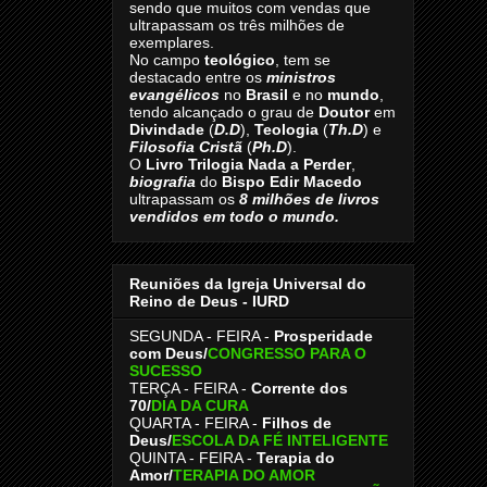
sendo que muitos com vendas que
ultrapassam os três milhões de
exemplares.
No campo
teológico
, tem se
destacado entre os
ministros
evangélicos
no
Brasil
e no
mundo
,
tendo alcançado o grau de
Doutor
em
Divindade
(
D.D
),
Teologia
(
Th.D
) e
Filosofia Cristã
(
Ph.D
).
O
Livro
Trilogia Nada a Perder
,
biografia
do
Bispo Edir Macedo
ultrapassam os
8
milhões de livros
vendidos em todo o mundo.
Reuniões da Igreja Universal do
Reino de Deus - IURD
SEGUNDA - FEIRA -
Prosperidade
com Deus/
CONGRESSO PARA O
SUCESSO
TERÇA - FEIRA -
Corrente dos
70
/
DIA DA CURA
QUARTA - FEIRA -
Filhos de
Deus
/
ESCOLA DA FÉ INTELIGENTE
QUINTA - FEIRA -
Terapia do
Amor
/
TERAPIA DO AMOR