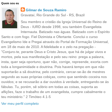
Quem sou eu
Gilmar de Souza Ramiro
Gravataí, Rio Grande do Sul - RS, Brazil
Sou membro e cristão da Igreja Universal do Reino de
Deus - IURD desde 1998, sou também Evangelista
Internauta. Batizado nas águas. Batizado com o Espírito
Santo e com fogo. Fiel Dizimista e Ofertante. Conclui o curso
Evangelismo Ide e Pregai através do Portal de Formação Universal,
em 18 de maio de 2010. A fidelidade e o zelo na pregação -
"Conjuro-te, perante Deus e Cristo Jesus, que há de julgar vivos e
mortos, pela sua manifestação e pelo seu reino: prega a palavra,
insta, quer seja oportuno, quer não, corrige, repreende, exorta com
toda a longanimidade e doutrina. Pois haverá tempo em que não
suportarão a sã doutrina; pelo contrário, cercar-se-ão de mestres
segundo as suas próprias cobiças, como que sentindo coceira nos
ouvidos; e se recusarão a dar ouvidos à verdade, entregando-se ás
fábulas. Tu, porém, sê sóbrio em todas as coisas, suporta as
aflições, faze o trabalho de um evangelista, cumpre cabalmente o
teu ministério." 2 Timóteo 4.1-5
Ver meu perfil completo