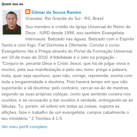
Quem sou eu
Gilmar de Souza Ramiro
Gravataí, Rio Grande do Sul - RS, Brazil
Sou membro e cristão da Igreja Universal do Reino de
Deus - IURD desde 1998, sou também Evangelista
Internauta. Batizado nas águas. Batizado com o Espírito
Santo e com fogo. Fiel Dizimista e Ofertante. Conclui o curso
Evangelismo Ide e Pregai através do Portal de Formação Universal,
em 18 de maio de 2010. A fidelidade e o zelo na pregação -
"Conjuro-te, perante Deus e Cristo Jesus, que há de julgar vivos e
mortos, pela sua manifestação e pelo seu reino: prega a palavra,
insta, quer seja oportuno, quer não, corrige, repreende, exorta com
toda a longanimidade e doutrina. Pois haverá tempo em que não
suportarão a sã doutrina; pelo contrário, cercar-se-ão de mestres
segundo as suas próprias cobiças, como que sentindo coceira nos
ouvidos; e se recusarão a dar ouvidos à verdade, entregando-se ás
fábulas. Tu, porém, sê sóbrio em todas as coisas, suporta as
aflições, faze o trabalho de um evangelista, cumpre cabalmente o
teu ministério." 2 Timóteo 4.1-5
Ver meu perfil completo