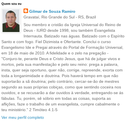
Quem sou eu
Gilmar de Souza Ramiro
Gravataí, Rio Grande do Sul - RS, Brazil
Sou membro e cristão da Igreja Universal do Reino de
Deus - IURD desde 1998, sou também Evangelista
Internauta. Batizado nas águas. Batizado com o Espírito
Santo e com fogo. Fiel Dizimista e Ofertante. Conclui o curso
Evangelismo Ide e Pregai através do Portal de Formação Universal,
em 18 de maio de 2010. A fidelidade e o zelo na pregação -
"Conjuro-te, perante Deus e Cristo Jesus, que há de julgar vivos e
mortos, pela sua manifestação e pelo seu reino: prega a palavra,
insta, quer seja oportuno, quer não, corrige, repreende, exorta com
toda a longanimidade e doutrina. Pois haverá tempo em que não
suportarão a sã doutrina; pelo contrário, cercar-se-ão de mestres
segundo as suas próprias cobiças, como que sentindo coceira nos
ouvidos; e se recusarão a dar ouvidos à verdade, entregando-se ás
fábulas. Tu, porém, sê sóbrio em todas as coisas, suporta as
aflições, faze o trabalho de um evangelista, cumpre cabalmente o
teu ministério." 2 Timóteo 4.1-5
Ver meu perfil completo