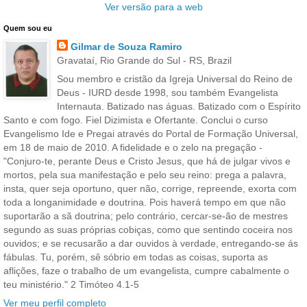
Ver versão para a web
Quem sou eu
Gilmar de Souza Ramiro
Gravataí, Rio Grande do Sul - RS, Brazil
Sou membro e cristão da Igreja Universal do Reino de
Deus - IURD desde 1998, sou também Evangelista
Internauta. Batizado nas águas. Batizado com o Espírito
Santo e com fogo. Fiel Dizimista e Ofertante. Conclui o curso
Evangelismo Ide e Pregai através do Portal de Formação Universal,
em 18 de maio de 2010. A fidelidade e o zelo na pregação -
"Conjuro-te, perante Deus e Cristo Jesus, que há de julgar vivos e
mortos, pela sua manifestação e pelo seu reino: prega a palavra,
insta, quer seja oportuno, quer não, corrige, repreende, exorta com
toda a longanimidade e doutrina. Pois haverá tempo em que não
suportarão a sã doutrina; pelo contrário, cercar-se-ão de mestres
segundo as suas próprias cobiças, como que sentindo coceira nos
ouvidos; e se recusarão a dar ouvidos à verdade, entregando-se ás
fábulas. Tu, porém, sê sóbrio em todas as coisas, suporta as
aflições, faze o trabalho de um evangelista, cumpre cabalmente o
teu ministério." 2 Timóteo 4.1-5
Ver meu perfil completo