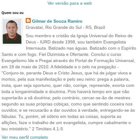
Ver versão para a web
Quem sou eu
Gilmar de Souza Ramiro
Gravataí, Rio Grande do Sul - RS, Brazil
Sou membro e cristão da Igreja Universal do Reino de
Deus - IURD desde 1998, sou também Evangelista
Internauta. Batizado nas águas. Batizado com o Espírito
Santo e com fogo. Fiel Dizimista e Ofertante. Conclui o curso
Evangelismo Ide e Pregai através do Portal de Formação Universal,
em 18 de maio de 2010. A fidelidade e o zelo na pregação -
"Conjuro-te, perante Deus e Cristo Jesus, que há de julgar vivos e
mortos, pela sua manifestação e pelo seu reino: prega a palavra,
insta, quer seja oportuno, quer não, corrige, repreende, exorta com
toda a longanimidade e doutrina. Pois haverá tempo em que não
suportarão a sã doutrina; pelo contrário, cercar-se-ão de mestres
segundo as suas próprias cobiças, como que sentindo coceira nos
ouvidos; e se recusarão a dar ouvidos à verdade, entregando-se ás
fábulas. Tu, porém, sê sóbrio em todas as coisas, suporta as
aflições, faze o trabalho de um evangelista, cumpre cabalmente o
teu ministério." 2 Timóteo 4.1-5
Ver meu perfil completo