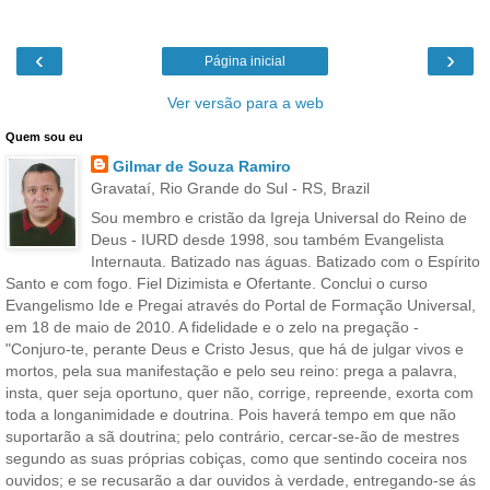
‹
›
Página inicial
Ver versão para a web
Quem sou eu
Gilmar de Souza Ramiro
Gravataí, Rio Grande do Sul - RS, Brazil
Sou membro e cristão da Igreja Universal do Reino de
Deus - IURD desde 1998, sou também Evangelista
Internauta. Batizado nas águas. Batizado com o Espírito
Santo e com fogo. Fiel Dizimista e Ofertante. Conclui o curso
Evangelismo Ide e Pregai através do Portal de Formação Universal,
em 18 de maio de 2010. A fidelidade e o zelo na pregação -
"Conjuro-te, perante Deus e Cristo Jesus, que há de julgar vivos e
mortos, pela sua manifestação e pelo seu reino: prega a palavra,
insta, quer seja oportuno, quer não, corrige, repreende, exorta com
toda a longanimidade e doutrina. Pois haverá tempo em que não
suportarão a sã doutrina; pelo contrário, cercar-se-ão de mestres
segundo as suas próprias cobiças, como que sentindo coceira nos
ouvidos; e se recusarão a dar ouvidos à verdade, entregando-se ás