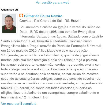
Ver versão para a web
Quem sou eu
Gilmar de Souza Ramiro
Gravataí, Rio Grande do Sul - RS, Brazil
Sou membro e cristão da Igreja Universal do Reino de
Deus - IURD desde 1998, sou também Evangelista
Internauta. Batizado nas águas. Batizado com o Espírito
Santo e com fogo. Fiel Dizimista e Ofertante. Conclui o curso
Evangelismo Ide e Pregai através do Portal de Formação Universal,
em 18 de maio de 2010. A fidelidade e o zelo na pregação -
"Conjuro-te, perante Deus e Cristo Jesus, que há de julgar vivos e
mortos, pela sua manifestação e pelo seu reino: prega a palavra,
insta, quer seja oportuno, quer não, corrige, repreende, exorta com
toda a longanimidade e doutrina. Pois haverá tempo em que não
suportarão a sã doutrina; pelo contrário, cercar-se-ão de mestres
segundo as suas próprias cobiças, como que sentindo coceira nos
ouvidos; e se recusarão a dar ouvidos à verdade, entregando-se ás
fábulas. Tu, porém, sê sóbrio em todas as coisas, suporta as
aflições, faze o trabalho de um evangelista, cumpre cabalmente o
teu ministério." 2 Timóteo 4.1-5
Ver meu perfil completo