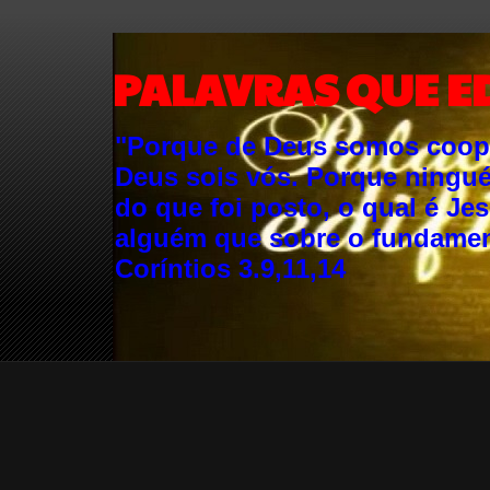
PALAVRAS QUE E
"Porque de Deus somos cooper
Deus sois vós. Porque ningu
do que foi posto, o qual é Je
alguém que sobre o fundament
Coríntios 3.9,11,14