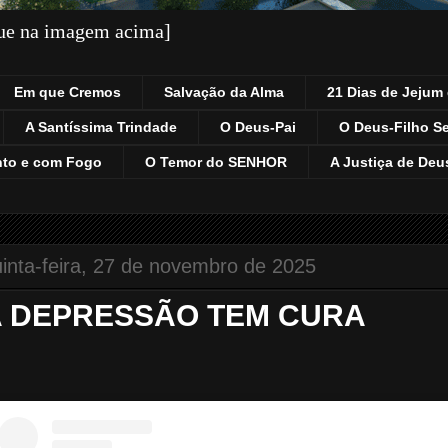
que na imagem acima]
Em que Cremos
Salvação da Alma
21 Dias de Jejum 
A Santíssima Trindade
O Deus-Pai
O Deus-Filho S
nto e com Fogo
O Temor do SENHOR
A Justiça de Deu
inta-feira, 27 de novembro de 2025
A DEPRESSÃO TEM CURA