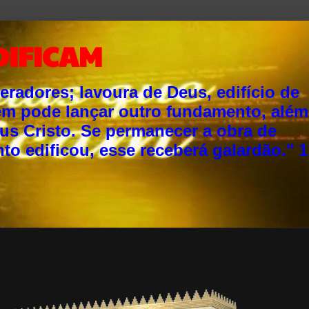
DIFICAM
adores; lavoura de Deus, edifício de
ém pode lançar outro fundamento, além
sus Cristo. Se permanecer a obra de
o edificou, esse receberá galardão." 1