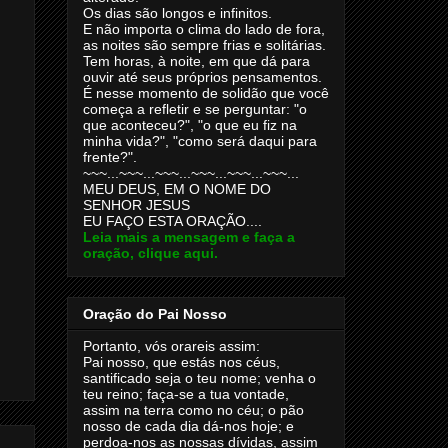
Os dias são longos e infinitos.
E não importa o clima do lado de fora,
as noites são sempre frias e solitárias.
Tem horas, à noite, em que dá para
ouvir até seus próprios pensamentos.
É nesse momento de solidão que você
começa a refletir e se perguntar: "o
que aconteceu?", "o que eu fiz na
minha vida?", "como será daqui para
frente?".
~~~...~~~...~~~...~~~...~~~...~~~...
MEU DEUS, EM O NOME DO
SENHOR JESUS
EU FAÇO ESTA ORAÇÃO....
Leia mais a mensagem e faça a
oração, clique aqui.
Oração do Pai Nosso
Portanto, vós orareis assim:
Pai nosso, que estás nos céus,
santificado seja o teu nome; venha o
teu reino; faça-se a tua vontade,
assim na terra como no céu; o pão
nosso de cada dia dá-nos hoje; e
perdoa-nos as nossas dívidas, assim