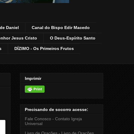
de Daniel
Canal do Bispo Edir Macedo
enhor Jesus Cristo
O Deus-Espírito Santo
s
DÍZIMO - Os Primeiros Frutos
Imprimir
Precisando de socorro acesse:
Fale Conosco - Contato Igreja
Universal
Livro de Orações - Livro de Orações