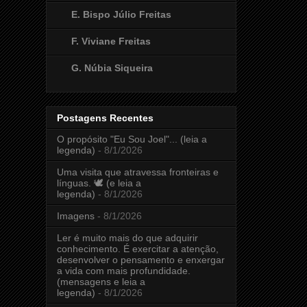
E. Bispo Júlio Freitas
F. Viviane Freitas
G. Núbia Siqueira
Postagens Recentes
O propósito "Eu Sou Joel"... (leia a
legenda)
- 8/1/2026
Uma visita que atravessa fronteiras e
línguas. 🕊️ (e leia a
legenda)
- 8/1/2026
Imagens
- 8/1/2026
Ler é muito mais do que adquirir
conhecimento. É exercitar a atenção,
desenvolver o pensamento e enxergar
a vida com mais profundidade.
(mensagens e leia a
legenda)
- 8/1/2026