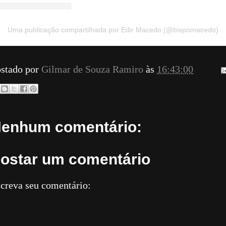
Uma publicação compartilhada por Edir Macedo (@bispomacedo)
stado por
Gilmar de Souza Ramiro
às
16:43:00
enhum comentário:
ostar um comentário
creva seu comentário: