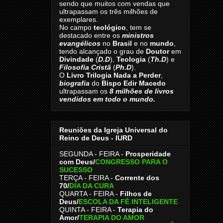
sendo que muitos com vendas que
ultrapassam os três milhões de
exemplares.
No campo
teológico
, tem se
destacado entre os
ministros
evangélicos
no
Brasil
e no
mundo
,
tendo alcançado o grau de
Doutor
em
Divindade
(
D.D
),
Teologia
(
Th.D
) e
Filosofia Cristã
(
Ph.D
).
O
Livro
Trilogia Nada a Perder
,
biografia
do
Bispo Edir Macedo
ultrapassam os
8
milhões de livros
vendidos em todo o mundo.
Reuniões da Igreja Universal do
Reino de Deus - IURD
SEGUNDA - FEIRA -
Prosperidade
com Deus/
CONGRESSO PARA O
SUCESSO
TERÇA - FEIRA -
Corrente dos
70
/
DIA DA CURA
QUARTA - FEIRA -
Filhos de
Deus
/
ESCOLA DA FÉ INTELIGENTE
QUINTA - FEIRA -
Terapia do
Amor
/
TERAPIA DO AMOR