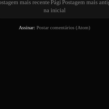
ostagem mais recente
Pági
Postagem mais anti
na inicial
Assinar:
Postar comentários (Atom)