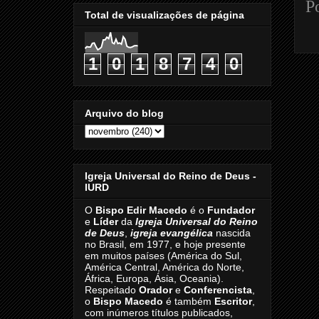
P
Total de visualizações de página
1
0
1
8
7
4
0
Arquivo do blog
Igreja Universal do Reino de Deus -
IURD
O
Bispo Edir Macedo
é o
Fundador
e
Líder
da
Igreja Universal do Reino
de Deus
,
igreja evangélica
nascida
no Brasil, em 1977, e hoje presente
em muitos países (América do Sul,
América Central, América do Norte,
África, Europa, Ásia, Oceania).
Respeitado
Orador
e
Conferencista
,
o
Bispo Macedo
é também
Escritor
,
com inúmeros títulos publicados,