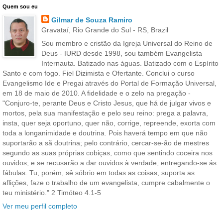
Quem sou eu
Gilmar de Souza Ramiro
Gravataí, Rio Grande do Sul - RS, Brazil
Sou membro e cristão da Igreja Universal do Reino de
Deus - IURD desde 1998, sou também Evangelista
Internauta. Batizado nas águas. Batizado com o Espírito
Santo e com fogo. Fiel Dizimista e Ofertante. Conclui o curso
Evangelismo Ide e Pregai através do Portal de Formação Universal,
em 18 de maio de 2010. A fidelidade e o zelo na pregação -
"Conjuro-te, perante Deus e Cristo Jesus, que há de julgar vivos e
mortos, pela sua manifestação e pelo seu reino: prega a palavra,
insta, quer seja oportuno, quer não, corrige, repreende, exorta com
toda a longanimidade e doutrina. Pois haverá tempo em que não
suportarão a sã doutrina; pelo contrário, cercar-se-ão de mestres
segundo as suas próprias cobiças, como que sentindo coceira nos
ouvidos; e se recusarão a dar ouvidos à verdade, entregando-se ás
fábulas. Tu, porém, sê sóbrio em todas as coisas, suporta as
aflições, faze o trabalho de um evangelista, cumpre cabalmente o
teu ministério." 2 Timóteo 4.1-5
Ver meu perfil completo