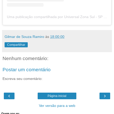
Uma publicação compartilhada por Universal Zona Sul - SP (@universalzonasulsp)
Gilmar de Souza Ramiro
às
18:00:00
Compartilhar
Nenhum comentário:
Postar um comentário
Escreva seu comentário:
‹
›
Página inicial
Ver versão para a web
Quem sou eu