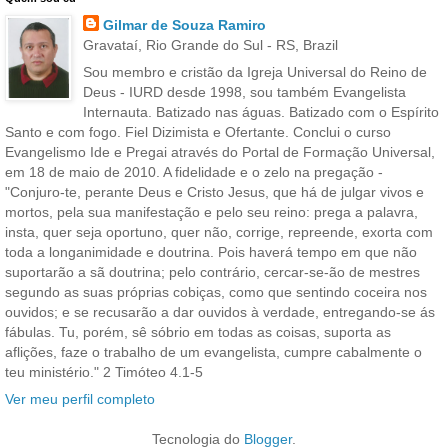
Gilmar de Souza Ramiro
Gravataí, Rio Grande do Sul - RS, Brazil
Sou membro e cristão da Igreja Universal do Reino de
Deus - IURD desde 1998, sou também Evangelista
Internauta. Batizado nas águas. Batizado com o Espírito
Santo e com fogo. Fiel Dizimista e Ofertante. Conclui o curso
Evangelismo Ide e Pregai através do Portal de Formação Universal,
em 18 de maio de 2010. A fidelidade e o zelo na pregação -
"Conjuro-te, perante Deus e Cristo Jesus, que há de julgar vivos e
mortos, pela sua manifestação e pelo seu reino: prega a palavra,
insta, quer seja oportuno, quer não, corrige, repreende, exorta com
toda a longanimidade e doutrina. Pois haverá tempo em que não
suportarão a sã doutrina; pelo contrário, cercar-se-ão de mestres
segundo as suas próprias cobiças, como que sentindo coceira nos
ouvidos; e se recusarão a dar ouvidos à verdade, entregando-se ás
fábulas. Tu, porém, sê sóbrio em todas as coisas, suporta as
aflições, faze o trabalho de um evangelista, cumpre cabalmente o
teu ministério." 2 Timóteo 4.1-5
Ver meu perfil completo
Tecnologia do
Blogger
.