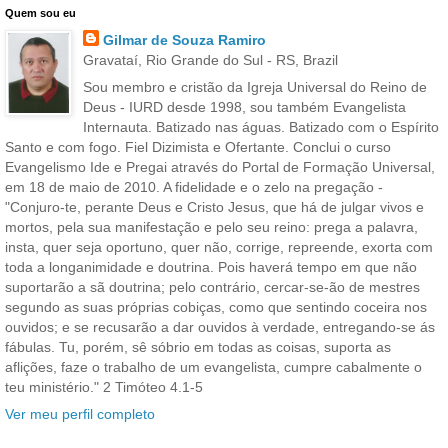
Quem sou eu
Gilmar de Souza Ramiro
Gravataí, Rio Grande do Sul - RS, Brazil
Sou membro e cristão da Igreja Universal do Reino de
Deus - IURD desde 1998, sou também Evangelista
Internauta. Batizado nas águas. Batizado com o Espírito
Santo e com fogo. Fiel Dizimista e Ofertante. Conclui o curso
Evangelismo Ide e Pregai através do Portal de Formação Universal,
em 18 de maio de 2010. A fidelidade e o zelo na pregação -
"Conjuro-te, perante Deus e Cristo Jesus, que há de julgar vivos e
mortos, pela sua manifestação e pelo seu reino: prega a palavra,
insta, quer seja oportuno, quer não, corrige, repreende, exorta com
toda a longanimidade e doutrina. Pois haverá tempo em que não
suportarão a sã doutrina; pelo contrário, cercar-se-ão de mestres
segundo as suas próprias cobiças, como que sentindo coceira nos
ouvidos; e se recusarão a dar ouvidos à verdade, entregando-se ás
fábulas. Tu, porém, sê sóbrio em todas as coisas, suporta as
aflições, faze o trabalho de um evangelista, cumpre cabalmente o
teu ministério." 2 Timóteo 4.1-5
Ver meu perfil completo