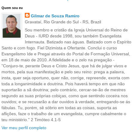
Quem sou eu
Gilmar de Souza Ramiro
Gravataí, Rio Grande do Sul - RS, Brazil
Sou membro e cristão da Igreja Universal do Reino de
Deus - IURD desde 1998, sou também Evangelista
Internauta. Batizado nas águas. Batizado com o Espírito
Santo e com fogo. Fiel Dizimista e Ofertante. Conclui o curso
Evangelismo Ide e Pregai através do Portal de Formação Universal,
em 18 de maio de 2010. A fidelidade e o zelo na pregação -
"Conjuro-te, perante Deus e Cristo Jesus, que há de julgar vivos e
mortos, pela sua manifestação e pelo seu reino: prega a palavra,
insta, quer seja oportuno, quer não, corrige, repreende, exorta com
toda a longanimidade e doutrina. Pois haverá tempo em que não
suportarão a sã doutrina; pelo contrário, cercar-se-ão de mestres
segundo as suas próprias cobiças, como que sentindo coceira nos
ouvidos; e se recusarão a dar ouvidos à verdade, entregando-se ás
fábulas. Tu, porém, sê sóbrio em todas as coisas, suporta as
aflições, faze o trabalho de um evangelista, cumpre cabalmente o
teu ministério." 2 Timóteo 4.1-5
Ver meu perfil completo