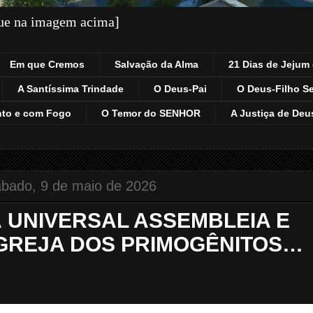
que na imagem acima]
Em que Cremos
Salvação da Alma
21 Dias de Jejum 
A Santíssima Trindade
O Deus-Pai
O Deus-Filho S
nto e com Fogo
O Temor do SENHOR
A Justiça de Deu
ábado, 9 de maio de 2026
 UNIVERSAL ASSEMBLEIA E
GREJA DOS PRIMOGÊNITOS…