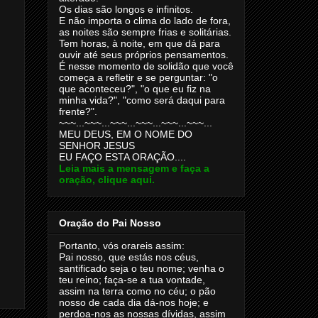
Os dias são longos e infinitos.
E não importa o clima do lado de fora,
as noites são sempre frias e solitárias.
Tem horas, à noite, em que dá para
ouvir até seus próprios pensamentos.
É nesse momento de solidão que você
começa a refletir e se perguntar: "o
que aconteceu?", "o que eu fiz na
minha vida?", "como será daqui para
frente?".
~~~...~~~...~~~...~~~...~~~...~~~...
MEU DEUS, EM O NOME DO
SENHOR JESUS
EU FAÇO ESTA ORAÇÃO....
Leia mais a mensagem e faça a
oração, clique aqui.
Oração do Pai Nosso
Portanto, vós orareis assim:
Pai nosso, que estás nos céus,
santificado seja o teu nome; venha o
teu reino; faça-se a tua vontade,
assim na terra como no céu; o pão
nosso de cada dia dá-nos hoje; e
perdoa-nos as nossas dívidas, assim