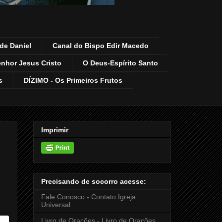
de Daniel
Canal do Bispo Edir Macedo
enhor Jesus Cristo
O Deus-Espírito Santo
s
DÍZIMO - Os Primeiros Frutos
Imprimir
Precisando de socorro acesse:
Fale Conosco - Contato Igreja
Universal
Livro de Orações - Livro de Orações