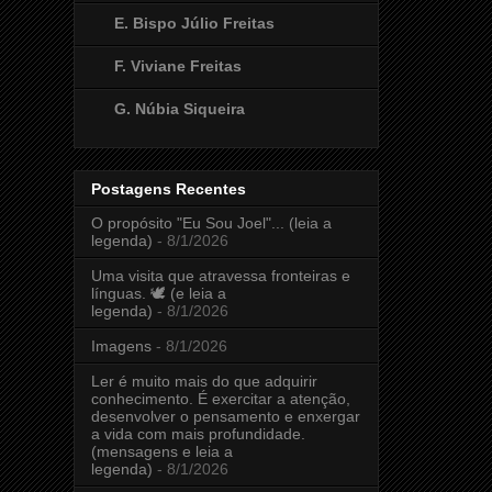
E. Bispo Júlio Freitas
F. Viviane Freitas
G. Núbia Siqueira
Postagens Recentes
O propósito "Eu Sou Joel"... (leia a
legenda)
- 8/1/2026
Uma visita que atravessa fronteiras e
línguas. 🕊️ (e leia a
legenda)
- 8/1/2026
Imagens
- 8/1/2026
Ler é muito mais do que adquirir
conhecimento. É exercitar a atenção,
desenvolver o pensamento e enxergar
a vida com mais profundidade.
(mensagens e leia a
legenda)
- 8/1/2026