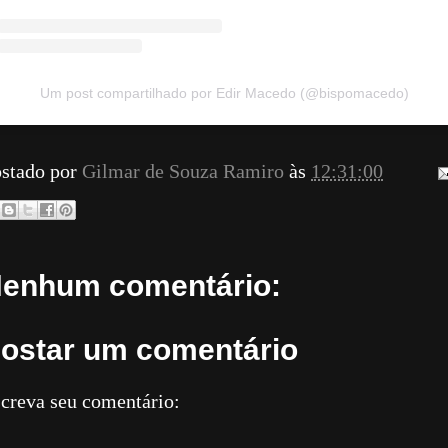
Um post compartilhado por Edir Macedo (@bispomacedo)
stado por
Gilmar de Souza Ramiro
às
12:31:00
enhum comentário:
ostar um comentário
creva seu comentário: