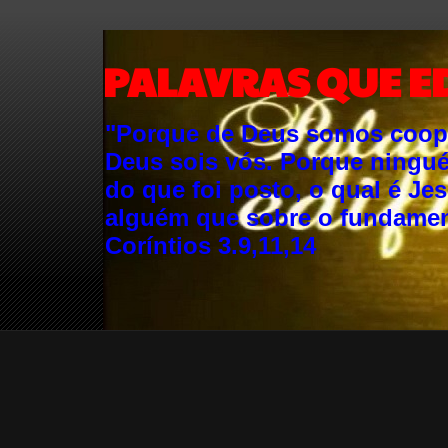
PALAVRAS QUE E
"Porque de Deus somos cooper
Deus sois vós. Porque ningu
do que foi posto, o qual é Je
alguém que sobre o fundament
Coríntios 3.9,11,14