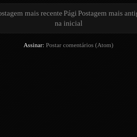
ostagem mais recente
Pági
Postagem mais anti
na inicial
Assinar:
Postar comentários (Atom)