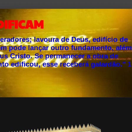
DIFICAM
adores; lavoura de Deus, edifício de
ém pode lançar outro fundamento, além
sus Cristo. Se permanecer a obra de
o edificou, esse receberá galardão." 1