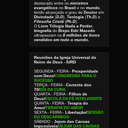
destacado entre os
ministros
evangélicos
no
Brasil
e no
mundo
,
tendo alcançado o grau de
Doutor
em
Divindade
(
D.D
),
Teologia
(
Th.D
) e
Filosofia Cristã
(
Ph.D
).
O
Livro
Trilogia Nada a Perder
,
biografia
do
Bispo Edir Macedo
ultrapassam os
8
milhões de livros
vendidos em todo o mundo.
Reuniões da Igreja Universal do
Reino de Deus - IURD
SEGUNDA - FEIRA -
Prosperidade
com Deus/
CONGRESSO PARA O
SUCESSO
TERÇA - FEIRA -
Corrente dos
70
/
DIA DA CURA
QUARTA - FEIRA -
Filhos de
Deus
/
ESCOLA DA FÉ INTELIGENTE
QUINTA - FEIRA -
Terapia do
Amor
/
TERAPIA DO AMOR
SEXTA - FEIRA -
Libertação
/
SESSÃO
DO DESCARREGO
SÁBADO -
Jejum das Causas
Impossíveis
/
JEJUM DAS CAUSAS