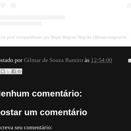
Um post compartilhado por Bispo Wagner Negrão (@bispowagnernegrao)
stado por
Gilmar de Souza Ramiro
às
12:54:00
enhum comentário:
ostar um comentário
creva seu comentário: