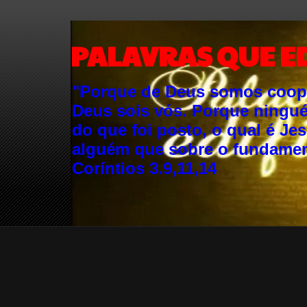
PALAVRAS QUE E
"Porque de Deus somos cooper
Deus sois vós. Porque ningu
do que foi posto, o qual é Je
alguém que sobre o fundament
Coríntios 3.9,11,14