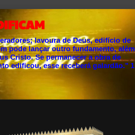
DIFICAM
adores; lavoura de Deus, edifício de
ém pode lançar outro fundamento, além
sus Cristo. Se permanecer a obra de
o edificou, esse receberá galardão." 1