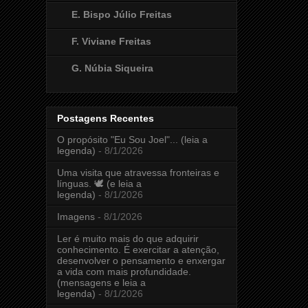
E. Bispo Júlio Freitas
F. Viviane Freitas
G. Núbia Siqueira
Postagens Recentes
O propósito "Eu Sou Joel"... (leia a
legenda)
- 8/1/2026
Uma visita que atravessa fronteiras e
línguas. 🕊️ (e leia a
legenda)
- 8/1/2026
Imagens
- 8/1/2026
Ler é muito mais do que adquirir
conhecimento. É exercitar a atenção,
desenvolver o pensamento e enxergar
a vida com mais profundidade.
(mensagens e leia a
legenda)
- 8/1/2026