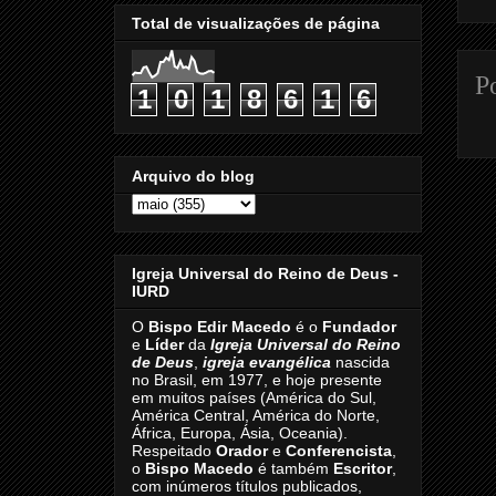
Total de visualizações de página
P
1
0
1
8
6
1
6
Arquivo do blog
Igreja Universal do Reino de Deus -
IURD
O
Bispo Edir Macedo
é o
Fundador
e
Líder
da
Igreja Universal do Reino
de Deus
,
igreja evangélica
nascida
no Brasil, em 1977, e hoje presente
em muitos países (América do Sul,
América Central, América do Norte,
África, Europa, Ásia, Oceania).
Respeitado
Orador
e
Conferencista
,
o
Bispo Macedo
é também
Escritor
,
com inúmeros títulos publicados,