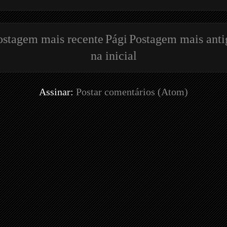
ostagem mais recente
Pági
Postagem mais anti
na inicial
Assinar:
Postar comentários (Atom)