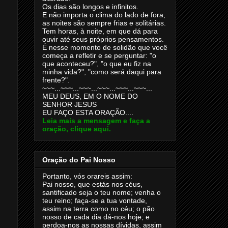
Os dias são longos e infinitos.
E não importa o clima do lado de fora,
as noites são sempre frias e solitárias.
Tem horas, à noite, em que dá para
ouvir até seus próprios pensamentos.
É nesse momento de solidão que você
começa a refletir e se perguntar: "o
que aconteceu?", "o que eu fiz na
minha vida?", "como será daqui para
frente?".
~~~...~~~...~~~...~~~...~~~...~~~...
MEU DEUS, EM O NOME DO
SENHOR JESUS
EU FAÇO ESTA ORAÇÃO....
Leia mais a mensagem e faça a
oração, clique aqui.
Oração do Pai Nosso
Portanto, vós orareis assim:
Pai nosso, que estás nos céus,
santificado seja o teu nome; venha o
teu reino; faça-se a tua vontade,
assim na terra como no céu; o pão
nosso de cada dia dá-nos hoje; e
perdoa-nos as nossas dívidas, assim