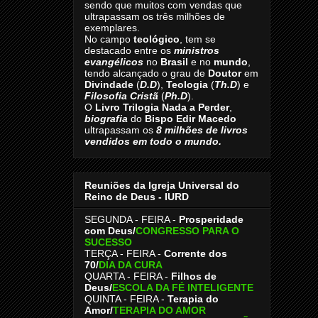
sendo que muitos com vendas que
ultrapassam os três milhões de
exemplares.
No campo
teológico
, tem se
destacado entre os
ministros
evangélicos
no
Brasil
e no
mundo
,
tendo alcançado o grau de
Doutor
em
Divindade
(
D.D
),
Teologia
(
Th.D
) e
Filosofia Cristã
(
Ph.D
).
O
Livro
Trilogia Nada a Perder
,
biografia
do
Bispo Edir Macedo
ultrapassam os
8
milhões de livros
vendidos em todo o mundo.
Reuniões da Igreja Universal do
Reino de Deus - IURD
SEGUNDA - FEIRA -
Prosperidade
com Deus/
CONGRESSO PARA O
SUCESSO
TERÇA - FEIRA -
Corrente dos
70
/
DIA DA CURA
QUARTA - FEIRA -
Filhos de
Deus
/
ESCOLA DA FÉ INTELIGENTE
QUINTA - FEIRA -
Terapia do
Amor
/
TERAPIA DO AMOR