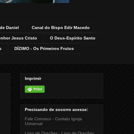
de Daniel
Canal do Bispo Edir Macedo
enhor Jesus Cristo
O Deus-Espírito Santo
s
DÍZIMO - Os Primeiros Frutos
Imprimir
Precisando de socorro acesse:
Fale Conosco - Contato Igreja
Universal
Livro de Orações - Livro de Orações