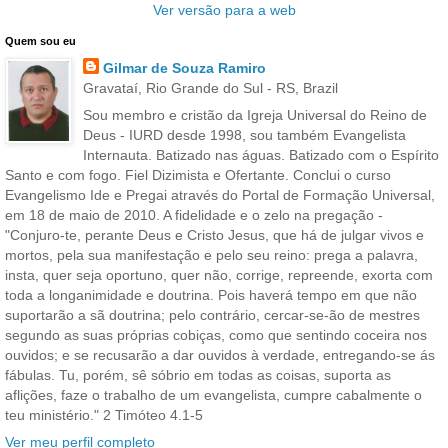
Ver versão para a web
Quem sou eu
Gilmar de Souza Ramiro
Gravataí, Rio Grande do Sul - RS, Brazil
Sou membro e cristão da Igreja Universal do Reino de
Deus - IURD desde 1998, sou também Evangelista
Internauta. Batizado nas águas. Batizado com o Espírito
Santo e com fogo. Fiel Dizimista e Ofertante. Conclui o curso
Evangelismo Ide e Pregai através do Portal de Formação Universal,
em 18 de maio de 2010. A fidelidade e o zelo na pregação -
"Conjuro-te, perante Deus e Cristo Jesus, que há de julgar vivos e
mortos, pela sua manifestação e pelo seu reino: prega a palavra,
insta, quer seja oportuno, quer não, corrige, repreende, exorta com
toda a longanimidade e doutrina. Pois haverá tempo em que não
suportarão a sã doutrina; pelo contrário, cercar-se-ão de mestres
segundo as suas próprias cobiças, como que sentindo coceira nos
ouvidos; e se recusarão a dar ouvidos à verdade, entregando-se ás
fábulas. Tu, porém, sê sóbrio em todas as coisas, suporta as
aflições, faze o trabalho de um evangelista, cumpre cabalmente o
teu ministério." 2 Timóteo 4.1-5
Ver meu perfil completo