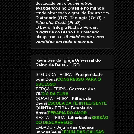
destacado entre os
ministros
evangélicos
no
Brasil
e no
mundo
,
tendo alcançado o grau de
Doutor
em
Divindade
(
D.D
),
Teologia
(
Th.D
) e
Filosofia Cristã
(
Ph.D
).
O
Livro
Trilogia Nada a Perder
,
biografia
do
Bispo Edir Macedo
ultrapassam os
8
milhões de livros
vendidos em todo o mundo.
Reuniões da Igreja Universal do
Reino de Deus - IURD
SEGUNDA - FEIRA -
Prosperidade
com Deus/
CONGRESSO PARA O
SUCESSO
TERÇA - FEIRA -
Corrente dos
70
/
DIA DA CURA
QUARTA - FEIRA -
Filhos de
Deus
/
ESCOLA DA FÉ INTELIGENTE
QUINTA - FEIRA -
Terapia do
Amor
/
TERAPIA DO AMOR
SEXTA - FEIRA -
Libertação
/
SESSÃO
DO DESCARREGO
SÁBADO -
Jejum das Causas
Impossíveis
/
JEJUM DAS CAUSAS