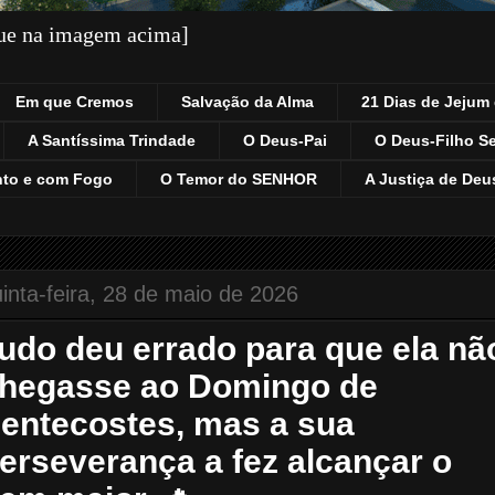
que na imagem acima]
Em que Cremos
Salvação da Alma
21 Dias de Jejum 
A Santíssima Trindade
O Deus-Pai
O Deus-Filho S
nto e com Fogo
O Temor do SENHOR
A Justiça de Deu
inta-feira, 28 de maio de 2026
udo deu errado para que ela nã
hegasse ao Domingo de
entecostes, mas a sua
erseverança a fez alcançar o