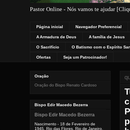
Pastor Online - Nós vamos te ajudar [Cli
Página inicial
Navegador Preferencial
A Armadura de Deus
A família de Jesus
O Sacrifício
O Batismo com o Espírito Sa
Ofertas
Seja um Patrocinador!
Oração
qu
Oração do Bispo Renato Cardoso
T
c
Bispo Edir Macedo Bezerra
P
Bispo Edir Macedo Bezerra
p
Nascimento - 18 de Fevereiro de
1945, Rio das Flores, Rio de Janeiro,