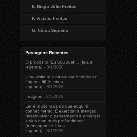
E. Bispo Júlio Freitas
F. Viviane Freitas
G. Núbia Siqueira
Postagens Recentes
O propósito "Eu Sou Joel"... (leia a
legenda)
- 8/1/2026
Uma visita que atravessa fronteiras e
línguas. 🕊️ (e leia a
legenda)
- 8/1/2026
Imagens
- 8/1/2026
Ler é muito mais do que adquirir
conhecimento. É exercitar a atenção,
desenvolver o pensamento e enxergar
a vida com mais profundidade.
(mensagens e leia a
legenda)
- 8/1/2026