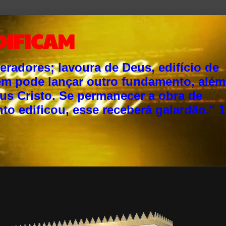
DIFICAM
adores; lavoura de Deus, edifício de
ém pode lançar outro fundamento, além
sus Cristo. Se permanecer a obra de
o edificou, esse receberá galardão." 1