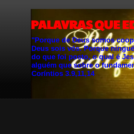
PALAVRAS QUE E
"Porque de Deus somos cooper
Deus sois vós. Porque ningu
do que foi posto, o qual é Je
alguém que sobre o fundament
Coríntios 3.9,11,14