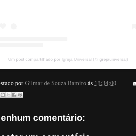
Um post compartilhado por Igreja Universal (@igrejauniversal)
stado por
Gilmar de Souza Ramiro
às
18:34:00
enhum comentário: