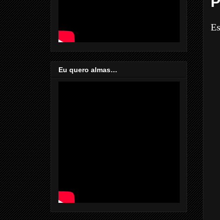
P
Es
Eu quero almas…