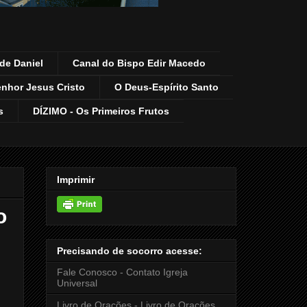
de Daniel
Canal do Bispo Edir Macedo
enhor Jesus Cristo
O Deus-Espírito Santo
s
DÍZIMO - Os Primeiros Frutos
Imprimir
o
Precisando de socorro acesse:
Fale Conosco - Contato Igreja
Universal
Livro de Orações - Livro de Orações