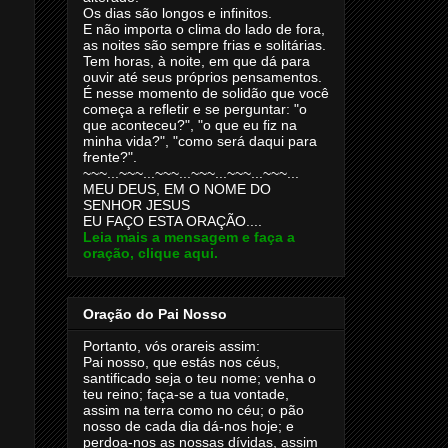
Os dias são longos e infinitos.
E não importa o clima do lado de fora,
as noites são sempre frias e solitárias.
Tem horas, à noite, em que dá para
ouvir até seus próprios pensamentos.
É nesse momento de solidão que você
começa a refletir e se perguntar: "o
que aconteceu?", "o que eu fiz na
minha vida?", "como será daqui para
frente?".
~~~...~~~...~~~...~~~...~~~...~~~...
MEU DEUS, EM O NOME DO
SENHOR JESUS
EU FAÇO ESTA ORAÇÃO....
Leia mais a mensagem e faça a
oração, clique aqui.
Oração do Pai Nosso
Portanto, vós orareis assim:
Pai nosso, que estás nos céus,
santificado seja o teu nome; venha o
teu reino; faça-se a tua vontade,
assim na terra como no céu; o pão
nosso de cada dia dá-nos hoje; e
perdoa-nos as nossas dívidas, assim