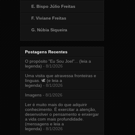
E. Bispo Júlio Freitas
F. Viviane Freitas
G. Núbia Siqueira
Postagens Recentes
O propósito "Eu Sou Joel"... (leia a
legenda)
- 8/1/2026
Uma visita que atravessa fronteiras e
línguas. 🕊️ (e leia a
legenda)
- 8/1/2026
Imagens
- 8/1/2026
Ler é muito mais do que adquirir
conhecimento. É exercitar a atenção,
desenvolver o pensamento e enxergar
a vida com mais profundidade.
(mensagens e leia a
legenda)
- 8/1/2026