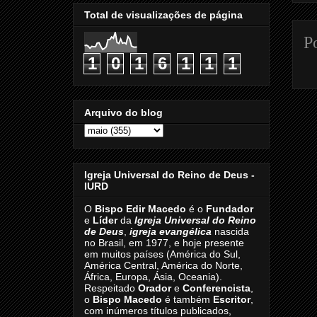
Total de visualizações de página
P
1
0
1
6
1
1
1
Arquivo do blog
Igreja Universal do Reino de Deus -
IURD
O
Bispo Edir Macedo
é o
Fundador
e
Líder
da
Igreja Universal do Reino
de Deus
,
igreja evangélica
nascida
no Brasil, em 1977, e hoje presente
em muitos países (América do Sul,
América Central, América do Norte,
África, Europa, Ásia, Oceania).
Respeitado
Orador
e
Conferencista
,
o
Bispo Macedo
é também
Escritor
,
com inúmeros títulos publicados,