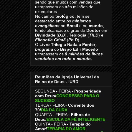
sendo que muitos com vendas que
ultrapassam os três milhões de
exemplares.
No campo
teológico
, tem se
destacado entre os
ministros
evangélicos
no
Brasil
e no
mundo
,
tendo alcançado o grau de
Doutor
em
Divindade
(
D.D
),
Teologia
(
Th.D
) e
Filosofia Cristã
(
Ph.D
).
O
Livro
Trilogia Nada a Perder
,
biografia
do
Bispo Edir Macedo
ultrapassam os
8
milhões de livros
vendidos em todo o mundo.
Reuniões da Igreja Universal do
Reino de Deus - IURD
SEGUNDA - FEIRA -
Prosperidade
com Deus/
CONGRESSO PARA O
SUCESSO
TERÇA - FEIRA -
Corrente dos
70
/
DIA DA CURA
QUARTA - FEIRA -
Filhos de
Deus
/
ESCOLA DA FÉ INTELIGENTE
QUINTA - FEIRA -
Terapia do
Amor
/
TERAPIA DO AMOR