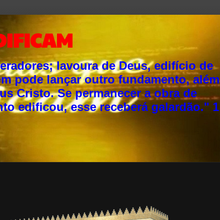
DIFICAM
adores; lavoura de Deus, edifício de
ém pode lançar outro fundamento, além
sus Cristo. Se permanecer a obra de
o edificou, esse receberá galardão." 1