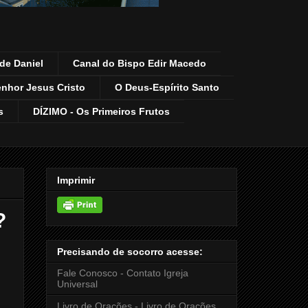
de Daniel
Canal do Bispo Edir Macedo
enhor Jesus Cristo
O Deus-Espírito Santo
s
DÍZIMO - Os Primeiros Frutos
Imprimir
?
Precisando de socorro acesse:
Fale Conosco - Contato Igreja
Universal
Livro de Orações - Livro de Orações