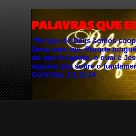
PALAVRAS QUE E
"Porque de Deus somos cooper
Deus sois vós. Porque ningu
do que foi posto, o qual é Je
alguém que sobre o fundament
Coríntios 3.9,11,14