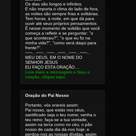
Os dias são longos e infinitos.
E não importa o clima do lado de fora,
as noites são sempre frias e solitárias.
Tem horas, à noite, em que dá para
ouvir até seus próprios pensamentos.
É nesse momento de solidão que você
começa a refletir e se perguntar: "o
que aconteceu?", "o que eu fiz na
minha vida?", "como será daqui para
frente?".
~~~...~~~...~~~...~~~...~~~...~~~...
MEU DEUS, EM O NOME DO
SENHOR JESUS
EU FAÇO ESTA ORAÇÃO....
Leia mais a mensagem e faça a
oração, clique aqui.
Oração do Pai Nosso
Portanto, vós orareis assim:
Pai nosso, que estás nos céus,
santificado seja o teu nome; venha o
teu reino; faça-se a tua vontade,
assim na terra como no céu; o pão
nosso de cada dia dá-nos hoje; e
perdoa-nos as nossas dívidas, assim