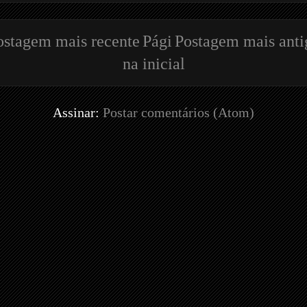
ostagem mais recente
Pági
Postagem mais anti
na inicial
Assinar:
Postar comentários (Atom)