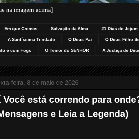
que na imagem acima]
Em que Cremos
Salvação da Alma
21 Dias de Jejum 
A Santíssima Trindade
O Deus-Pai
O Deus-Filho S
nto e com Fogo
O Temor do SENHOR
A Justiça de Deu
xta-feira, 8 de maio de 2026
 Você está correndo para onde
Mensagens e Leia a Legenda)