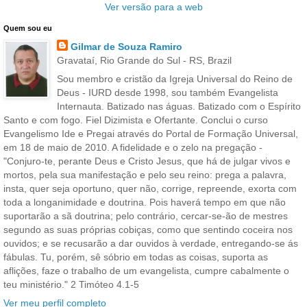
Ver versão para a web
Quem sou eu
Gilmar de Souza Ramiro
Gravataí, Rio Grande do Sul - RS, Brazil
Sou membro e cristão da Igreja Universal do Reino de
Deus - IURD desde 1998, sou também Evangelista
Internauta. Batizado nas águas. Batizado com o Espírito
Santo e com fogo. Fiel Dizimista e Ofertante. Conclui o curso
Evangelismo Ide e Pregai através do Portal de Formação Universal,
em 18 de maio de 2010. A fidelidade e o zelo na pregação -
"Conjuro-te, perante Deus e Cristo Jesus, que há de julgar vivos e
mortos, pela sua manifestação e pelo seu reino: prega a palavra,
insta, quer seja oportuno, quer não, corrige, repreende, exorta com
toda a longanimidade e doutrina. Pois haverá tempo em que não
suportarão a sã doutrina; pelo contrário, cercar-se-ão de mestres
segundo as suas próprias cobiças, como que sentindo coceira nos
ouvidos; e se recusarão a dar ouvidos à verdade, entregando-se ás
fábulas. Tu, porém, sê sóbrio em todas as coisas, suporta as
aflições, faze o trabalho de um evangelista, cumpre cabalmente o
teu ministério." 2 Timóteo 4.1-5
Ver meu perfil completo