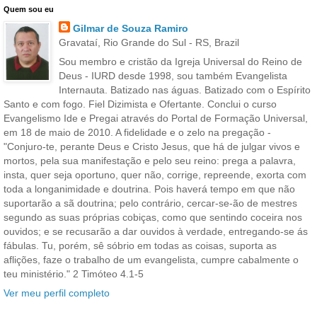
Quem sou eu
Gilmar de Souza Ramiro
Gravataí, Rio Grande do Sul - RS, Brazil
Sou membro e cristão da Igreja Universal do Reino de
Deus - IURD desde 1998, sou também Evangelista
Internauta. Batizado nas águas. Batizado com o Espírito
Santo e com fogo. Fiel Dizimista e Ofertante. Conclui o curso
Evangelismo Ide e Pregai através do Portal de Formação Universal,
em 18 de maio de 2010. A fidelidade e o zelo na pregação -
"Conjuro-te, perante Deus e Cristo Jesus, que há de julgar vivos e
mortos, pela sua manifestação e pelo seu reino: prega a palavra,
insta, quer seja oportuno, quer não, corrige, repreende, exorta com
toda a longanimidade e doutrina. Pois haverá tempo em que não
suportarão a sã doutrina; pelo contrário, cercar-se-ão de mestres
segundo as suas próprias cobiças, como que sentindo coceira nos
ouvidos; e se recusarão a dar ouvidos à verdade, entregando-se ás
fábulas. Tu, porém, sê sóbrio em todas as coisas, suporta as
aflições, faze o trabalho de um evangelista, cumpre cabalmente o
teu ministério." 2 Timóteo 4.1-5
Ver meu perfil completo