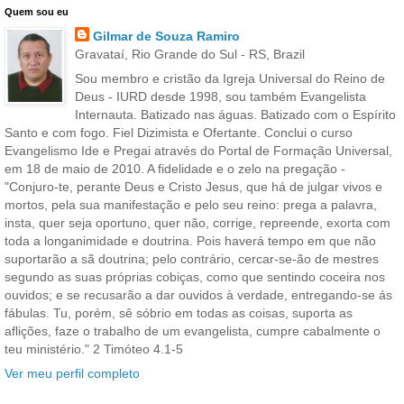
Quem sou eu
Gilmar de Souza Ramiro
Gravataí, Rio Grande do Sul - RS, Brazil
Sou membro e cristão da Igreja Universal do Reino de
Deus - IURD desde 1998, sou também Evangelista
Internauta. Batizado nas águas. Batizado com o Espírito
Santo e com fogo. Fiel Dizimista e Ofertante. Conclui o curso
Evangelismo Ide e Pregai através do Portal de Formação Universal,
em 18 de maio de 2010. A fidelidade e o zelo na pregação -
"Conjuro-te, perante Deus e Cristo Jesus, que há de julgar vivos e
mortos, pela sua manifestação e pelo seu reino: prega a palavra,
insta, quer seja oportuno, quer não, corrige, repreende, exorta com
toda a longanimidade e doutrina. Pois haverá tempo em que não
suportarão a sã doutrina; pelo contrário, cercar-se-ão de mestres
segundo as suas próprias cobiças, como que sentindo coceira nos
ouvidos; e se recusarão a dar ouvidos à verdade, entregando-se ás
fábulas. Tu, porém, sê sóbrio em todas as coisas, suporta as
aflições, faze o trabalho de um evangelista, cumpre cabalmente o
teu ministério." 2 Timóteo 4.1-5
Ver meu perfil completo