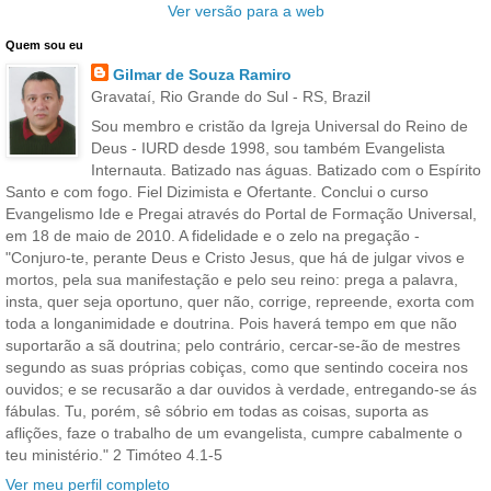
Ver versão para a web
Quem sou eu
Gilmar de Souza Ramiro
Gravataí, Rio Grande do Sul - RS, Brazil
Sou membro e cristão da Igreja Universal do Reino de
Deus - IURD desde 1998, sou também Evangelista
Internauta. Batizado nas águas. Batizado com o Espírito
Santo e com fogo. Fiel Dizimista e Ofertante. Conclui o curso
Evangelismo Ide e Pregai através do Portal de Formação Universal,
em 18 de maio de 2010. A fidelidade e o zelo na pregação -
"Conjuro-te, perante Deus e Cristo Jesus, que há de julgar vivos e
mortos, pela sua manifestação e pelo seu reino: prega a palavra,
insta, quer seja oportuno, quer não, corrige, repreende, exorta com
toda a longanimidade e doutrina. Pois haverá tempo em que não
suportarão a sã doutrina; pelo contrário, cercar-se-ão de mestres
segundo as suas próprias cobiças, como que sentindo coceira nos
ouvidos; e se recusarão a dar ouvidos à verdade, entregando-se ás
fábulas. Tu, porém, sê sóbrio em todas as coisas, suporta as
aflições, faze o trabalho de um evangelista, cumpre cabalmente o
teu ministério." 2 Timóteo 4.1-5
Ver meu perfil completo