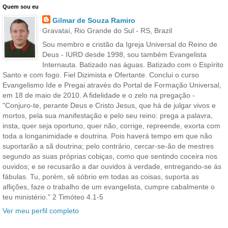
Quem sou eu
Gilmar de Souza Ramiro
Gravataí, Rio Grande do Sul - RS, Brazil
Sou membro e cristão da Igreja Universal do Reino de
Deus - IURD desde 1998, sou também Evangelista
Internauta. Batizado nas águas. Batizado com o Espírito
Santo e com fogo. Fiel Dizimista e Ofertante. Conclui o curso
Evangelismo Ide e Pregai através do Portal de Formação Universal,
em 18 de maio de 2010. A fidelidade e o zelo na pregação -
"Conjuro-te, perante Deus e Cristo Jesus, que há de julgar vivos e
mortos, pela sua manifestação e pelo seu reino: prega a palavra,
insta, quer seja oportuno, quer não, corrige, repreende, exorta com
toda a longanimidade e doutrina. Pois haverá tempo em que não
suportarão a sã doutrina; pelo contrário, cercar-se-ão de mestres
segundo as suas próprias cobiças, como que sentindo coceira nos
ouvidos; e se recusarão a dar ouvidos à verdade, entregando-se ás
fábulas. Tu, porém, sê sóbrio em todas as coisas, suporta as
aflições, faze o trabalho de um evangelista, cumpre cabalmente o
teu ministério." 2 Timóteo 4.1-5
Ver meu perfil completo