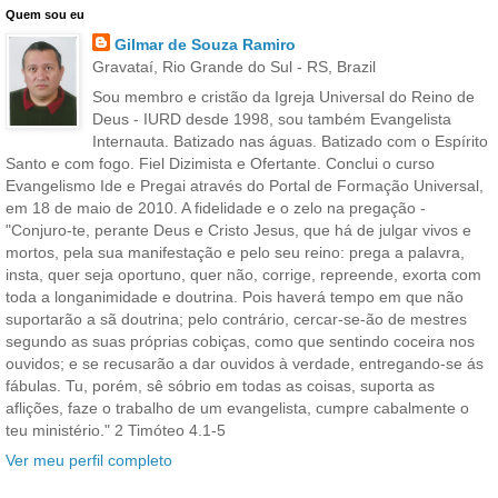
Quem sou eu
Gilmar de Souza Ramiro
Gravataí, Rio Grande do Sul - RS, Brazil
Sou membro e cristão da Igreja Universal do Reino de
Deus - IURD desde 1998, sou também Evangelista
Internauta. Batizado nas águas. Batizado com o Espírito
Santo e com fogo. Fiel Dizimista e Ofertante. Conclui o curso
Evangelismo Ide e Pregai através do Portal de Formação Universal,
em 18 de maio de 2010. A fidelidade e o zelo na pregação -
"Conjuro-te, perante Deus e Cristo Jesus, que há de julgar vivos e
mortos, pela sua manifestação e pelo seu reino: prega a palavra,
insta, quer seja oportuno, quer não, corrige, repreende, exorta com
toda a longanimidade e doutrina. Pois haverá tempo em que não
suportarão a sã doutrina; pelo contrário, cercar-se-ão de mestres
segundo as suas próprias cobiças, como que sentindo coceira nos
ouvidos; e se recusarão a dar ouvidos à verdade, entregando-se ás
fábulas. Tu, porém, sê sóbrio em todas as coisas, suporta as
aflições, faze o trabalho de um evangelista, cumpre cabalmente o
teu ministério." 2 Timóteo 4.1-5
Ver meu perfil completo