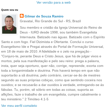
Ver versão para a web
Quem sou eu
Gilmar de Souza Ramiro
Gravataí, Rio Grande do Sul - RS, Brazil
Sou membro e cristão da Igreja Universal do Reino de
Deus - IURD desde 1998, sou também Evangelista
Internauta. Batizado nas águas. Batizado com o Espírito
Santo e com fogo. Fiel Dizimista e Ofertante. Conclui o curso
Evangelismo Ide e Pregai através do Portal de Formação Universal,
em 18 de maio de 2010. A fidelidade e o zelo na pregação -
"Conjuro-te, perante Deus e Cristo Jesus, que há de julgar vivos e
mortos, pela sua manifestação e pelo seu reino: prega a palavra,
insta, quer seja oportuno, quer não, corrige, repreende, exorta com
toda a longanimidade e doutrina. Pois haverá tempo em que não
suportarão a sã doutrina; pelo contrário, cercar-se-ão de mestres
segundo as suas próprias cobiças, como que sentindo coceira nos
ouvidos; e se recusarão a dar ouvidos à verdade, entregando-se ás
fábulas. Tu, porém, sê sóbrio em todas as coisas, suporta as
aflições, faze o trabalho de um evangelista, cumpre cabalmente o
teu ministério." 2 Timóteo 4.1-5
Ver meu perfil completo