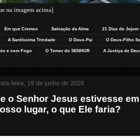
que na imagem acima]
Em que Cremos
Salvação da Alma
21 Dias de Jejum 
A Santíssima Trindade
O Deus-Pai
O Deus-Filho S
nto e com Fogo
O Temor do SENHOR
A Justiça de Deu
xta-feira, 19 de junho de 2026
e o Senhor Jesus estivesse em
osso lugar, o que Ele faria?