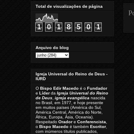
Total de visualizações de página
P
1
0
1
8
5
0
1
Arquivo do blog
Igreja Universal do Reino de Deus -
IURD
O
Bispo Edir Macedo
é o
Fundador
e
Líder
da
Igreja Universal do Reino
de Deus
,
igreja evangélica
nascida
no Brasil, em 1977, e hoje presente
em muitos países (América do Sul,
América Central, América do Norte,
África, Europa, Ásia, Oceania).
Respeitado
Orador
e
Conferencista
,
o
Bispo Macedo
é também
Escritor
,
com inúmeros títulos publicados,