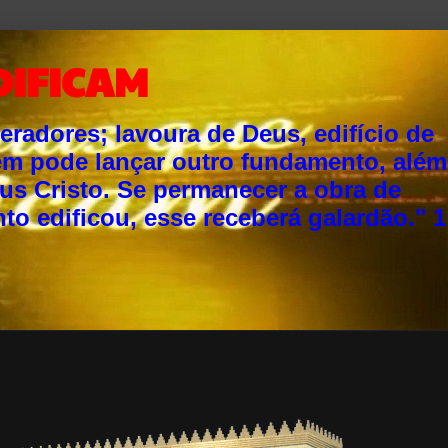
DIFICAM
adores; lavoura de Deus, edifício de
ém pode lançar outro fundamento, além
sus Cristo. Se permanecer a obra de
o edificou, esse receberá galardão." 1