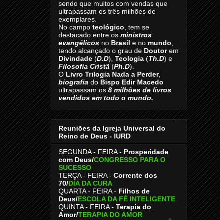
sendo que muitos com vendas que
ultrapassam os três milhões de
exemplares.
No campo
teológico
, tem se
destacado entre os
ministros
evangélicos
no
Brasil
e no
mundo
,
tendo alcançado o grau de
Doutor
em
Divindade
(
D.D
),
Teologia
(
Th.D
) e
Filosofia Cristã
(
Ph.D
).
O
Livro
Trilogia Nada a Perder
,
biografia
do
Bispo Edir Macedo
ultrapassam os
8
milhões de livros
vendidos em todo o mundo.
Reuniões da Igreja Universal do
Reino de Deus - IURD
SEGUNDA - FEIRA -
Prosperidade
com Deus/
CONGRESSO PARA O
SUCESSO
TERÇA - FEIRA -
Corrente dos
70
/
DIA DA CURA
QUARTA - FEIRA -
Filhos de
Deus
/
ESCOLA DA FÉ INTELIGENTE
QUINTA - FEIRA -
Terapia do
Amor
/
TERAPIA DO AMOR