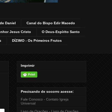
de Daniel
Canal do Bispo Edir Macedo
enhor Jesus Cristo
O Deus-Espírito Santo
s
DÍZIMO - Os Primeiros Frutos
Imprimir
Precisando de socorro acesse:
Fale Conosco - Contato Igreja
Universal
Livro de Orações - Livro de Orações