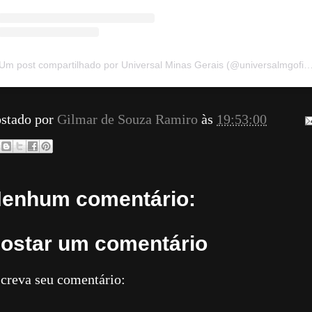
Um post compartilhado por Universal Minas Gerais (@universal
stado por
Gilmar de Souza Ramiro
às
19:53:00
enhum comentário:
ostar um comentário
creva seu comentário: