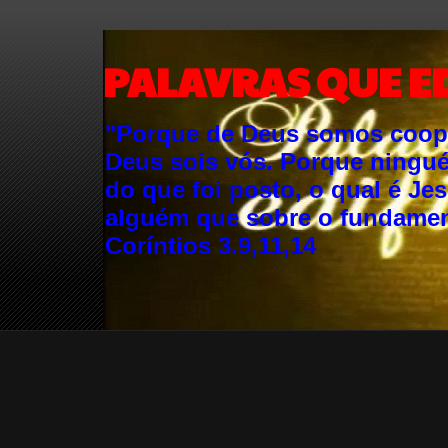
PALAVRAS QUE E
"Porque de Deus somos cooper
Deus sois vós. Porque ningu
do que foi posto, o qual é Je
alguém que sobre o fundament
Coríntios 3.9,11,14