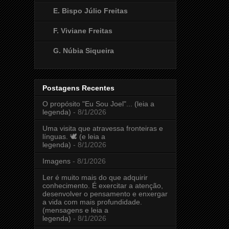
E. Bispo Júlio Freitas
F. Viviane Freitas
G. Núbia Siqueira
Postagens Recentes
O propósito "Eu Sou Joel"... (leia a
legenda)
- 8/1/2026
Uma visita que atravessa fronteiras e
línguas. 🕊️ (e leia a
legenda)
- 8/1/2026
Imagens
- 8/1/2026
Ler é muito mais do que adquirir
conhecimento. É exercitar a atenção,
desenvolver o pensamento e enxergar
a vida com mais profundidade.
(mensagens e leia a
legenda)
- 8/1/2026