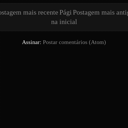
ostagem mais recente
Pági
Postagem mais anti
na inicial
Assinar:
Postar comentários (Atom)