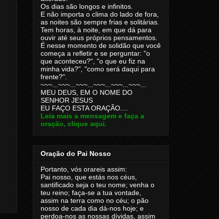
Os dias são longos e infinitos.
E não importa o clima do lado de fora,
as noites são sempre frias e solitárias.
Tem horas, à noite, em que dá para
ouvir até seus próprios pensamentos.
É nesse momento de solidão que você
começa a refletir e se perguntar: "o
que aconteceu?", "o que eu fiz na
minha vida?", "como será daqui para
frente?".
~~~...~~~...~~~...~~~...~~~...~~~...
MEU DEUS, EM O NOME DO
SENHOR JESUS
EU FAÇO ESTA ORAÇÃO....
Leia mais a mensagem e faça a
oração, clique aqui.
Oração do Pai Nosso
Portanto, vós orareis assim:
Pai nosso, que estás nos céus,
santificado seja o teu nome; venha o
teu reino; faça-se a tua vontade,
assim na terra como no céu; o pão
nosso de cada dia dá-nos hoje; e
perdoa-nos as nossas dívidas, assim