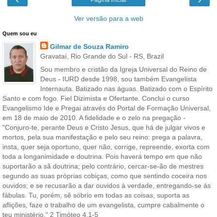
Ver versão para a web
Quem sou eu
Gilmar de Souza Ramiro
Gravataí, Rio Grande do Sul - RS, Brazil
Sou membro e cristão da Igreja Universal do Reino de
Deus - IURD desde 1998, sou também Evangelista
Internauta. Batizado nas águas. Batizado com o Espírito
Santo e com fogo. Fiel Dizimista e Ofertante. Conclui o curso
Evangelismo Ide e Pregai através do Portal de Formação Universal,
em 18 de maio de 2010. A fidelidade e o zelo na pregação -
"Conjuro-te, perante Deus e Cristo Jesus, que há de julgar vivos e
mortos, pela sua manifestação e pelo seu reino: prega a palavra,
insta, quer seja oportuno, quer não, corrige, repreende, exorta com
toda a longanimidade e doutrina. Pois haverá tempo em que não
suportarão a sã doutrina; pelo contrário, cercar-se-ão de mestres
segundo as suas próprias cobiças, como que sentindo coceira nos
ouvidos; e se recusarão a dar ouvidos à verdade, entregando-se ás
fábulas. Tu, porém, sê sóbrio em todas as coisas, suporta as
aflições, faze o trabalho de um evangelista, cumpre cabalmente o
teu ministério." 2 Timóteo 4.1-5