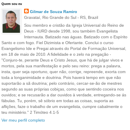
Quem sou eu
Gilmar de Souza Ramiro
Gravataí, Rio Grande do Sul - RS, Brazil
Sou membro e cristão da Igreja Universal do Reino de
Deus - IURD desde 1998, sou também Evangelista
Internauta. Batizado nas águas. Batizado com o Espírito
Santo e com fogo. Fiel Dizimista e Ofertante. Conclui o curso
Evangelismo Ide e Pregai através do Portal de Formação Universal,
em 18 de maio de 2010. A fidelidade e o zelo na pregação -
"Conjuro-te, perante Deus e Cristo Jesus, que há de julgar vivos e
mortos, pela sua manifestação e pelo seu reino: prega a palavra,
insta, quer seja oportuno, quer não, corrige, repreende, exorta com
toda a longanimidade e doutrina. Pois haverá tempo em que não
suportarão a sã doutrina; pelo contrário, cercar-se-ão de mestres
segundo as suas próprias cobiças, como que sentindo coceira nos
ouvidos; e se recusarão a dar ouvidos à verdade, entregando-se ás
fábulas. Tu, porém, sê sóbrio em todas as coisas, suporta as
aflições, faze o trabalho de um evangelista, cumpre cabalmente o
teu ministério." 2 Timóteo 4.1-5
Ver meu perfil completo