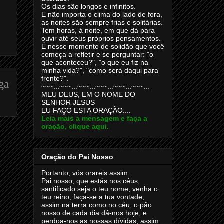
Os dias são longos e infinitos.
E não importa o clima do lado de fora,
as noites são sempre frias e solitárias.
Tem horas, à noite, em que dá para
ouvir até seus próprios pensamentos.
É nesse momento de solidão que você
começa a refletir e se perguntar: "o
que aconteceu?", "o que eu fiz na
minha vida?", "como será daqui para
frente?".
ga
~~~...~~~...~~~...~~~...~~~...~~~...
MEU DEUS, EM O NOME DO
SENHOR JESUS
EU FAÇO ESTA ORAÇÃO....
Leia mais a mensagem e faça a
oração, clique aqui.
Oração do Pai Nosso
Portanto, vós orareis assim:
Pai nosso, que estás nos céus,
santificado seja o teu nome; venha o
teu reino; faça-se a tua vontade,
assim na terra como no céu; o pão
nosso de cada dia dá-nos hoje; e
perdoa-nos as nossas dívidas, assim