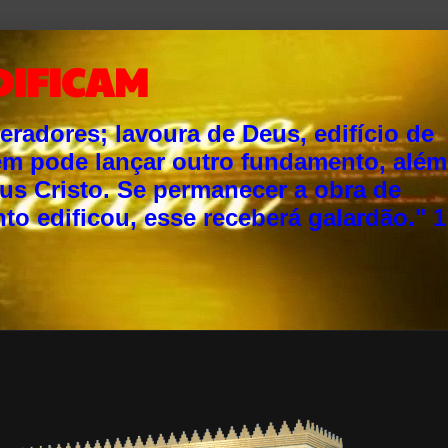
DIFICAM
adores; lavoura de Deus, edifício de
ém pode lançar outro fundamento, além
sus Cristo. Se permanecer a obra de
o edificou, esse receberá galardão." 1