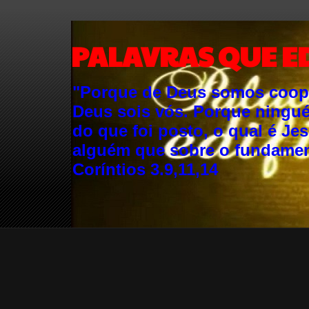
PALAVRAS QUE E
"Porque de Deus somos cooper
Deus sois vós. Porque ningu
do que foi posto, o qual é Je
alguém que sobre o fundament
Coríntios 3.9,11,14