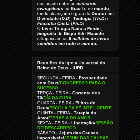
destacado entre os
ministros
evangélicos
no
Brasil
e no
mundo
,
tendo alcançado o grau de
Doutor
em
Divindade
(
D.D
),
Teologia
(
Th.D
) e
Filosofia Cristã
(
Ph.D
).
O
Livro
Trilogia Nada a Perder
,
biografia
do
Bispo Edir Macedo
ultrapassam os
8
milhões de livros
vendidos em todo o mundo.
Reuniões da Igreja Universal do
Reino de Deus - IURD
SEGUNDA - FEIRA -
Prosperidade
com Deus/
CONGRESSO PARA O
SUCESSO
TERÇA - FEIRA -
Corrente dos
70
/
DIA DA CURA
QUARTA - FEIRA -
Filhos de
Deus
/
ESCOLA DA FÉ INTELIGENTE
QUINTA - FEIRA -
Terapia do
Amor
/
TERAPIA DO AMOR
SEXTA - FEIRA -
Libertação
/
SESSÃO
DO DESCARREGO
SÁBADO -
Jejum das Causas
Impossíveis
/
JEJUM DAS CAUSAS