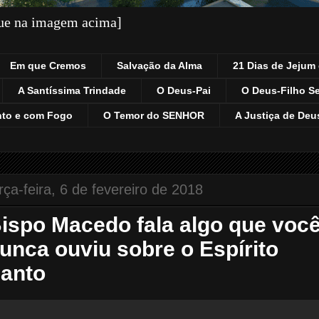
que na imagem acima]
Em que Cremos
Salvação da Alma
21 Dias de Jejum 
A Santíssima Trindade
O Deus-Pai
O Deus-Filho S
nto e com Fogo
O Temor do SENHOR
A Justiça de Deu
rça-feira, 6 de fevereiro de 2018
ispo Macedo fala algo que voc
unca ouviu sobre o Espírito
anto