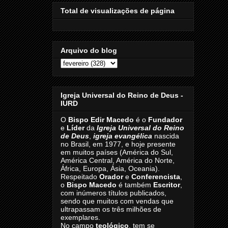
Total de visualizações de página
Arquivo do blog
Igreja Universal do Reino de Deus -
IURD
O
Bispo Edir Macedo
é o
Fundador
e
Líder
da
Igreja Universal do Reino
de Deus
,
igreja evangélica
nascida
no Brasil, em 1977, e hoje presente
em muitos países (América do Sul,
América Central, América do Norte,
África, Europa, Ásia, Oceania).
Respeitado
Orador
e
Conferencista
,
o
Bispo Macedo
é também
Escritor
,
com inúmeros títulos publicados,
sendo que muitos com vendas que
ultrapassam os três milhões de
exemplares.
No campo
teológico
, tem se