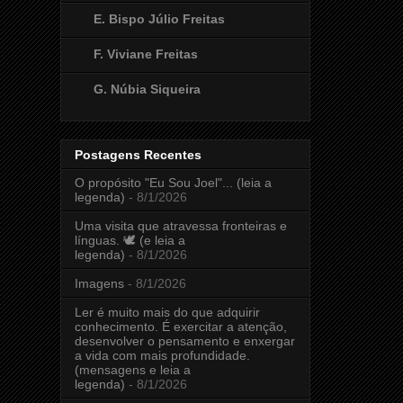
E. Bispo Júlio Freitas
F. Viviane Freitas
G. Núbia Siqueira
Postagens Recentes
O propósito "Eu Sou Joel"... (leia a
legenda)
- 8/1/2026
Uma visita que atravessa fronteiras e
línguas. 🕊️ (e leia a
legenda)
- 8/1/2026
Imagens
- 8/1/2026
Ler é muito mais do que adquirir
conhecimento. É exercitar a atenção,
desenvolver o pensamento e enxergar
a vida com mais profundidade.
(mensagens e leia a
legenda)
- 8/1/2026