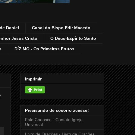
de Daniel
Canal do Bispo Edir Macedo
enhor Jesus Cristo
O Deus-Espírito Santo
s
DÍZIMO - Os Primeiros Frutos
Imprimir
ê
Precisando de socorro acesse:
Fale Conosco - Contato Igreja
Universal
Livro de Orações - Livro de Orações