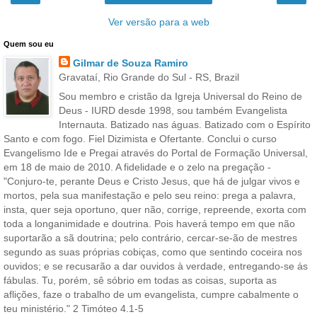
Ver versão para a web
Quem sou eu
Gilmar de Souza Ramiro
Gravataí, Rio Grande do Sul - RS, Brazil
Sou membro e cristão da Igreja Universal do Reino de
Deus - IURD desde 1998, sou também Evangelista
Internauta. Batizado nas águas. Batizado com o Espírito
Santo e com fogo. Fiel Dizimista e Ofertante. Conclui o curso
Evangelismo Ide e Pregai através do Portal de Formação Universal,
em 18 de maio de 2010. A fidelidade e o zelo na pregação -
"Conjuro-te, perante Deus e Cristo Jesus, que há de julgar vivos e
mortos, pela sua manifestação e pelo seu reino: prega a palavra,
insta, quer seja oportuno, quer não, corrige, repreende, exorta com
toda a longanimidade e doutrina. Pois haverá tempo em que não
suportarão a sã doutrina; pelo contrário, cercar-se-ão de mestres
segundo as suas próprias cobiças, como que sentindo coceira nos
ouvidos; e se recusarão a dar ouvidos à verdade, entregando-se ás
fábulas. Tu, porém, sê sóbrio em todas as coisas, suporta as
aflições, faze o trabalho de um evangelista, cumpre cabalmente o
teu ministério." 2 Timóteo 4.1-5