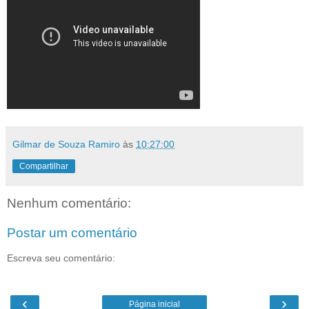
Gilmar de Souza Ramiro
às
10:27:00
Compartilhar
Nenhum comentário:
Postar um comentário
Escreva seu comentário:
‹
›
Página inicial