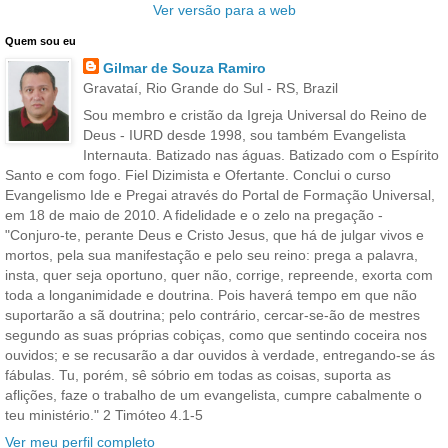
Ver versão para a web
Quem sou eu
Gilmar de Souza Ramiro
Gravataí, Rio Grande do Sul - RS, Brazil
Sou membro e cristão da Igreja Universal do Reino de
Deus - IURD desde 1998, sou também Evangelista
Internauta. Batizado nas águas. Batizado com o Espírito
Santo e com fogo. Fiel Dizimista e Ofertante. Conclui o curso
Evangelismo Ide e Pregai através do Portal de Formação Universal,
em 18 de maio de 2010. A fidelidade e o zelo na pregação -
"Conjuro-te, perante Deus e Cristo Jesus, que há de julgar vivos e
mortos, pela sua manifestação e pelo seu reino: prega a palavra,
insta, quer seja oportuno, quer não, corrige, repreende, exorta com
toda a longanimidade e doutrina. Pois haverá tempo em que não
suportarão a sã doutrina; pelo contrário, cercar-se-ão de mestres
segundo as suas próprias cobiças, como que sentindo coceira nos
ouvidos; e se recusarão a dar ouvidos à verdade, entregando-se ás
fábulas. Tu, porém, sê sóbrio em todas as coisas, suporta as
aflições, faze o trabalho de um evangelista, cumpre cabalmente o
teu ministério." 2 Timóteo 4.1-5
Ver meu perfil completo