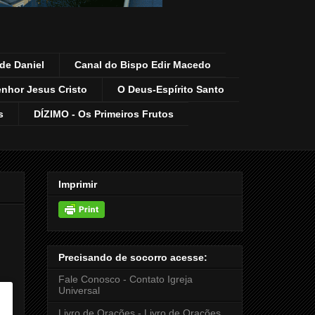
de Daniel
Canal do Bispo Edir Macedo
enhor Jesus Cristo
O Deus-Espírito Santo
s
DÍZIMO - Os Primeiros Frutos
Imprimir
Precisando de socorro acesse:
Fale Conosco - Contato Igreja
Universal
Livro de Orações - Livro de Orações