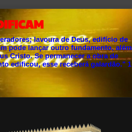
DIFICAM
adores; lavoura de Deus, edifício de
ém pode lançar outro fundamento, além
sus Cristo. Se permanecer a obra de
o edificou, esse receberá galardão." 1