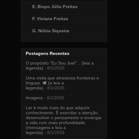
E. Bispo Júlio Freitas
F. Viviane Freitas
G. Núbia Siqueira
Postagens Recentes
O propósito "Eu Sou Joel"... (leia a
legenda)
- 8/1/2026
Uma visita que atravessa fronteiras e
línguas. 🕊️ (e leia a
legenda)
- 8/1/2026
Imagens
- 8/1/2026
Ler é muito mais do que adquirir
conhecimento. É exercitar a atenção,
desenvolver o pensamento e enxergar
a vida com mais profundidade.
(mensagens e leia a
legenda)
- 8/1/2026