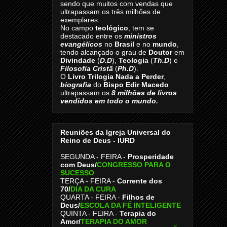
sendo que muitos com vendas que
ultrapassam os três milhões de
exemplares.
No campo
teológico
, tem se
destacado entre os
ministros
evangélicos
no
Brasil
e no
mundo
,
tendo alcançado o grau de
Doutor
em
Divindade
(
D.D
),
Teologia
(
Th.D
) e
Filosofia Cristã
(
Ph.D
).
O
Livro
Trilogia Nada a Perder
,
biografia
do
Bispo Edir Macedo
ultrapassam os
8
milhões de livros
vendidos em todo o mundo.
Reuniões da Igreja Universal do
Reino de Deus - IURD
SEGUNDA - FEIRA -
Prosperidade
com Deus/
CONGRESSO PARA O
SUCESSO
TERÇA - FEIRA -
Corrente dos
70
/
DIA DA CURA
QUARTA - FEIRA -
Filhos de
Deus
/
ESCOLA DA FÉ INTELIGENTE
QUINTA - FEIRA -
Terapia do
Amor
/
TERAPIA DO AMOR