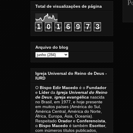
P
Total de visualizações de página
1
0
1
6
9
7
3
Arquivo do blog
Igreja Universal do Reino de Deus -
IURD
O
Bispo Edir Macedo
é o
Fundador
e
Líder
da
Igreja Universal do Reino
de Deus
,
igreja evangélica
nascida
no Brasil, em 1977, e hoje presente
em muitos países (América do Sul,
América Central, América do Norte,
África, Europa, Ásia, Oceania).
Respeitado
Orador
e
Conferencista
,
o
Bispo Macedo
é também
Escritor
,
com inúmeros títulos publicados,