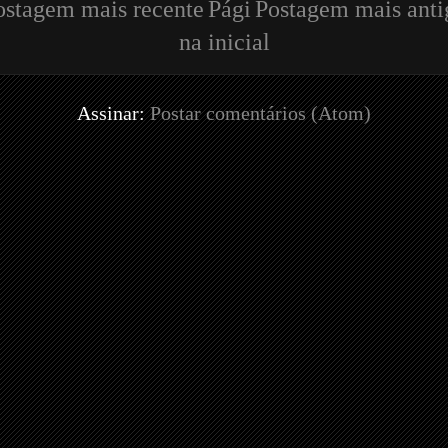
ostagem mais recente
Pági
Postagem mais anti
na inicial
Assinar:
Postar comentários (Atom)