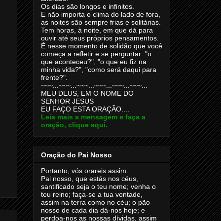
Os dias são longos e infinitos.
E não importa o clima do lado de fora,
as noites são sempre frias e solitárias.
Tem horas, à noite, em que dá para
ouvir até seus próprios pensamentos.
É nesse momento de solidão que você
começa a refletir e se perguntar: "o
que aconteceu?", "o que eu fiz na
minha vida?", "como será daqui para
frente?".
~~~...~~~...~~~...~~~...~~~...~~~...
MEU DEUS, EM O NOME DO
SENHOR JESUS
EU FAÇO ESTA ORAÇÃO....
Leia mais a mensagem e faça a
oração, clique aqui.
Oração do Pai Nosso
Portanto, vós orareis assim:
Pai nosso, que estás nos céus,
santificado seja o teu nome; venha o
teu reino; faça-se a tua vontade,
assim na terra como no céu; o pão
nosso de cada dia dá-nos hoje; e
perdoa-nos as nossas dívidas, assim