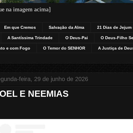
que na imagem acima]
Em que Cremos
Salvação da Alma
21 Dias de Jejum 
A Santíssima Trindade
O Deus-Pai
O Deus-Filho S
nto e com Fogo
O Temor do SENHOR
A Justiça de Deu
gunda-feira, 29 de junho de 2026
OEL E NEEMIAS