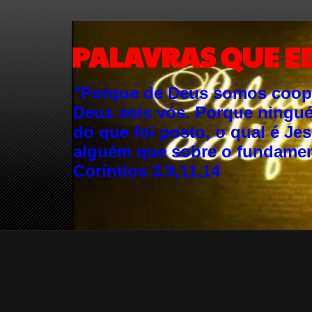
PALAVRAS QUE E
"Porque de Deus somos cooper
Deus sois vós. Porque ningu
do que foi posto, o qual é Je
alguém que sobre o fundament
Coríntios 3.9,11,14