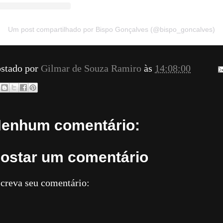
Um post compartilhado por Bispo Gonçalves (@bispo_goncalves)
stado por
Gilmar de Souza Ramiro
às
14:08:00
enhum comentário:
ostar um comentário
creva seu comentário: