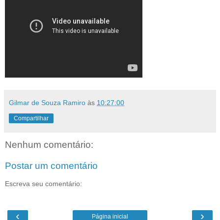
Gilmar de Souza Ramiro
às
10:27:00
Compartilhar
Nenhum comentário:
Postar um comentário
Escreva seu comentário:
‹
›
Página inicial