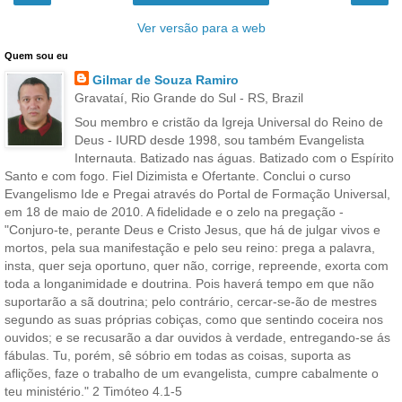
Ver versão para a web
Quem sou eu
Gilmar de Souza Ramiro
Gravataí, Rio Grande do Sul - RS, Brazil
Sou membro e cristão da Igreja Universal do Reino de
Deus - IURD desde 1998, sou também Evangelista
Internauta. Batizado nas águas. Batizado com o Espírito
Santo e com fogo. Fiel Dizimista e Ofertante. Conclui o curso
Evangelismo Ide e Pregai através do Portal de Formação Universal,
em 18 de maio de 2010. A fidelidade e o zelo na pregação -
"Conjuro-te, perante Deus e Cristo Jesus, que há de julgar vivos e
mortos, pela sua manifestação e pelo seu reino: prega a palavra,
insta, quer seja oportuno, quer não, corrige, repreende, exorta com
toda a longanimidade e doutrina. Pois haverá tempo em que não
suportarão a sã doutrina; pelo contrário, cercar-se-ão de mestres
segundo as suas próprias cobiças, como que sentindo coceira nos
ouvidos; e se recusarão a dar ouvidos à verdade, entregando-se ás
fábulas. Tu, porém, sê sóbrio em todas as coisas, suporta as
aflições, faze o trabalho de um evangelista, cumpre cabalmente o
teu ministério." 2 Timóteo 4.1-5