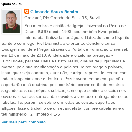
Quem sou eu
Gilmar de Souza Ramiro
Gravataí, Rio Grande do Sul - RS, Brazil
Sou membro e cristão da Igreja Universal do Reino de
Deus - IURD desde 1998, sou também Evangelista
Internauta. Batizado nas águas. Batizado com o Espírito
Santo e com fogo. Fiel Dizimista e Ofertante. Conclui o curso
Evangelismo Ide e Pregai através do Portal de Formação Universal,
em 18 de maio de 2010. A fidelidade e o zelo na pregação -
"Conjuro-te, perante Deus e Cristo Jesus, que há de julgar vivos e
mortos, pela sua manifestação e pelo seu reino: prega a palavra,
insta, quer seja oportuno, quer não, corrige, repreende, exorta com
toda a longanimidade e doutrina. Pois haverá tempo em que não
suportarão a sã doutrina; pelo contrário, cercar-se-ão de mestres
segundo as suas próprias cobiças, como que sentindo coceira nos
ouvidos; e se recusarão a dar ouvidos à verdade, entregando-se ás
fábulas. Tu, porém, sê sóbrio em todas as coisas, suporta as
aflições, faze o trabalho de um evangelista, cumpre cabalmente o
teu ministério." 2 Timóteo 4.1-5
Ver meu perfil completo