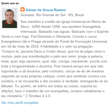
Quem sou eu
Gilmar de Souza Ramiro
Gravataí, Rio Grande do Sul - RS, Brazil
Sou membro e cristão da Igreja Universal do Reino de
Deus - IURD desde 1998, sou também Evangelista
Internauta. Batizado nas águas. Batizado com o Espírito
Santo e com fogo. Fiel Dizimista e Ofertante. Conclui o curso
Evangelismo Ide e Pregai através do Portal de Formação Universal,
em 18 de maio de 2010. A fidelidade e o zelo na pregação -
"Conjuro-te, perante Deus e Cristo Jesus, que há de julgar vivos e
mortos, pela sua manifestação e pelo seu reino: prega a palavra,
insta, quer seja oportuno, quer não, corrige, repreende, exorta com
toda a longanimidade e doutrina. Pois haverá tempo em que não
suportarão a sã doutrina; pelo contrário, cercar-se-ão de mestres
segundo as suas próprias cobiças, como que sentindo coceira nos
ouvidos; e se recusarão a dar ouvidos à verdade, entregando-se ás
fábulas. Tu, porém, sê sóbrio em todas as coisas, suporta as
aflições, faze o trabalho de um evangelista, cumpre cabalmente o
teu ministério." 2 Timóteo 4.1-5
Ver meu perfil completo