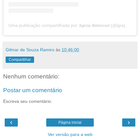
Uma publicação compartilhada por 𝕴𝖌𝖗𝖊𝖏𝖆 𝖀𝖓𝖎𝖛𝖊𝖗𝖘𝖆𝖑 (@igrejauniversal)
Gilmar de Souza Ramiro
às
10:46:00
Compartilhar
Nenhum comentário:
Postar um comentário
Escreva seu comentário:
‹
›
Página inicial
Ver versão para a web