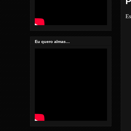
P
Es
Eu quero almas…