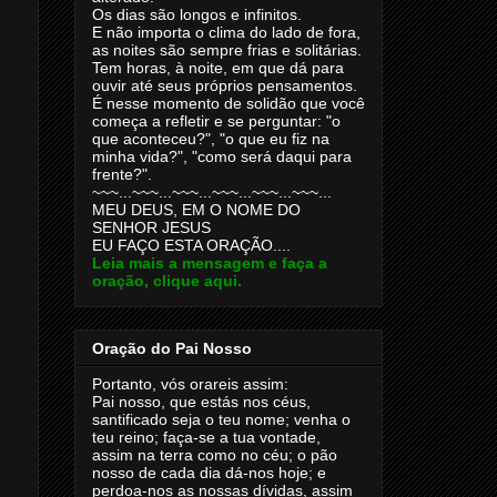
Os dias são longos e infinitos.
E não importa o clima do lado de fora,
as noites são sempre frias e solitárias.
Tem horas, à noite, em que dá para
ouvir até seus próprios pensamentos.
É nesse momento de solidão que você
começa a refletir e se perguntar: "o
que aconteceu?", "o que eu fiz na
minha vida?", "como será daqui para
frente?".
~~~...~~~...~~~...~~~...~~~...~~~...
MEU DEUS, EM O NOME DO
SENHOR JESUS
EU FAÇO ESTA ORAÇÃO....
Leia mais a mensagem e faça a
oração, clique aqui.
Oração do Pai Nosso
Portanto, vós orareis assim:
Pai nosso, que estás nos céus,
santificado seja o teu nome; venha o
teu reino; faça-se a tua vontade,
assim na terra como no céu; o pão
nosso de cada dia dá-nos hoje; e
perdoa-nos as nossas dívidas, assim