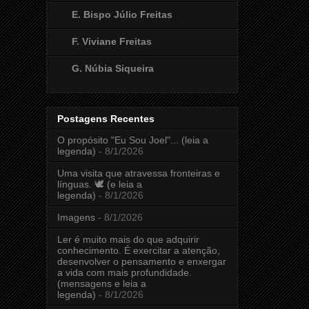
E. Bispo Júlio Freitas
F. Viviane Freitas
G. Núbia Siqueira
Postagens Recentes
O propósito "Eu Sou Joel"... (leia a
legenda)
- 8/1/2026
Uma visita que atravessa fronteiras e
línguas. 🕊️ (e leia a
legenda)
- 8/1/2026
Imagens
- 8/1/2026
Ler é muito mais do que adquirir
conhecimento. É exercitar a atenção,
desenvolver o pensamento e enxergar
a vida com mais profundidade.
(mensagens e leia a
legenda)
- 8/1/2026