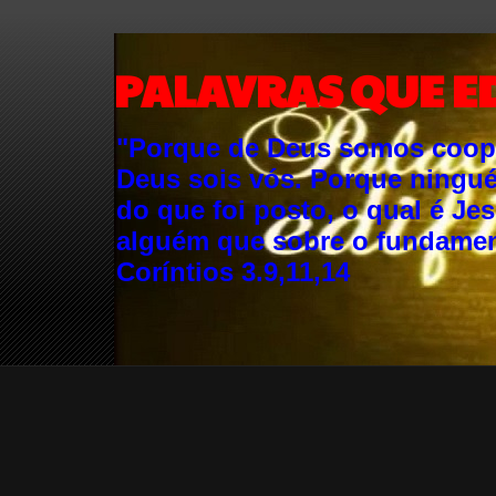
PALAVRAS QUE E
"Porque de Deus somos cooper
Deus sois vós. Porque ningu
do que foi posto, o qual é Je
alguém que sobre o fundament
Coríntios 3.9,11,14