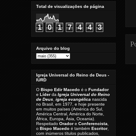
Total de visualizações de página
1
0
1
7
4
4
3
P
Arquivo do blog
Igreja Universal do Reino de Deus -
IURD
O
Bispo Edir Macedo
é o
Fundador
e
Líder
da
Igreja Universal do Reino
de Deus
,
igreja evangélica
nascida
no Brasil, em 1977, e hoje presente
em muitos países (América do Sul,
América Central, América do Norte,
África, Europa, Ásia, Oceania).
Respeitado
Orador
e
Conferencista
,
o
Bispo Macedo
é também
Escritor
,
com inúmeros títulos publicados,