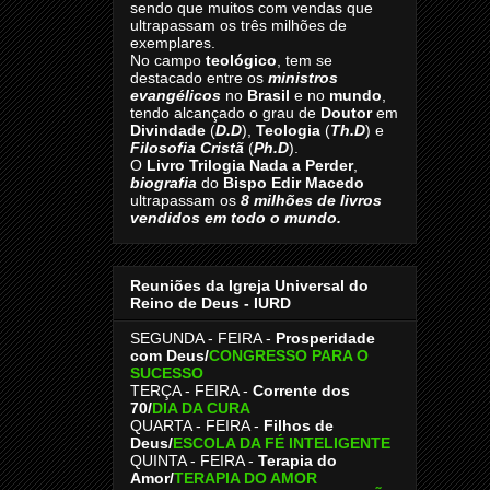
sendo que muitos com vendas que
ultrapassam os três milhões de
exemplares.
No campo
teológico
, tem se
destacado entre os
ministros
evangélicos
no
Brasil
e no
mundo
,
tendo alcançado o grau de
Doutor
em
Divindade
(
D.D
),
Teologia
(
Th.D
) e
Filosofia Cristã
(
Ph.D
).
O
Livro
Trilogia Nada a Perder
,
biografia
do
Bispo Edir Macedo
ultrapassam os
8
milhões de livros
vendidos em todo o mundo.
Reuniões da Igreja Universal do
Reino de Deus - IURD
SEGUNDA - FEIRA -
Prosperidade
com Deus/
CONGRESSO PARA O
SUCESSO
TERÇA - FEIRA -
Corrente dos
70
/
DIA DA CURA
QUARTA - FEIRA -
Filhos de
Deus
/
ESCOLA DA FÉ INTELIGENTE
QUINTA - FEIRA -
Terapia do
Amor
/
TERAPIA DO AMOR