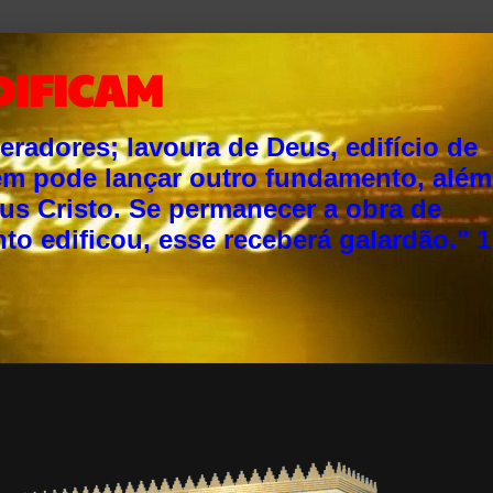
DIFICAM
adores; lavoura de Deus, edifício de
ém pode lançar outro fundamento, além
sus Cristo. Se permanecer a obra de
o edificou, esse receberá galardão." 1