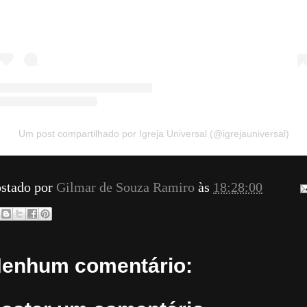
Um post compartilhado por Igreja Universal (@igrejauniversal)
stado por
Gilmar de Souza Ramiro
às
18:28:00
enhum comentário: