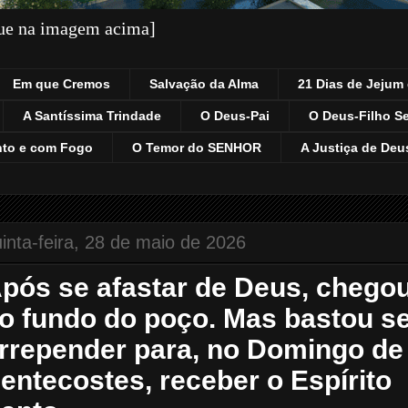
que na imagem acima]
Em que Cremos
Salvação da Alma
21 Dias de Jejum 
A Santíssima Trindade
O Deus-Pai
O Deus-Filho S
nto e com Fogo
O Temor do SENHOR
A Justiça de Deu
inta-feira, 28 de maio de 2026
pós se afastar de Deus, chego
o fundo do poço. Mas bastou s
rrepender para, no Domingo de
entecostes, receber o Espírito