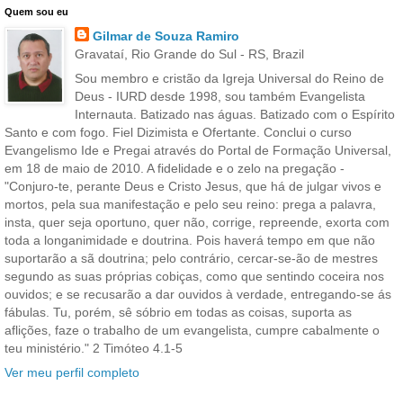
Quem sou eu
Gilmar de Souza Ramiro
Gravataí, Rio Grande do Sul - RS, Brazil
Sou membro e cristão da Igreja Universal do Reino de
Deus - IURD desde 1998, sou também Evangelista
Internauta. Batizado nas águas. Batizado com o Espírito
Santo e com fogo. Fiel Dizimista e Ofertante. Conclui o curso
Evangelismo Ide e Pregai através do Portal de Formação Universal,
em 18 de maio de 2010. A fidelidade e o zelo na pregação -
"Conjuro-te, perante Deus e Cristo Jesus, que há de julgar vivos e
mortos, pela sua manifestação e pelo seu reino: prega a palavra,
insta, quer seja oportuno, quer não, corrige, repreende, exorta com
toda a longanimidade e doutrina. Pois haverá tempo em que não
suportarão a sã doutrina; pelo contrário, cercar-se-ão de mestres
segundo as suas próprias cobiças, como que sentindo coceira nos
ouvidos; e se recusarão a dar ouvidos à verdade, entregando-se ás
fábulas. Tu, porém, sê sóbrio em todas as coisas, suporta as
aflições, faze o trabalho de um evangelista, cumpre cabalmente o
teu ministério." 2 Timóteo 4.1-5
Ver meu perfil completo