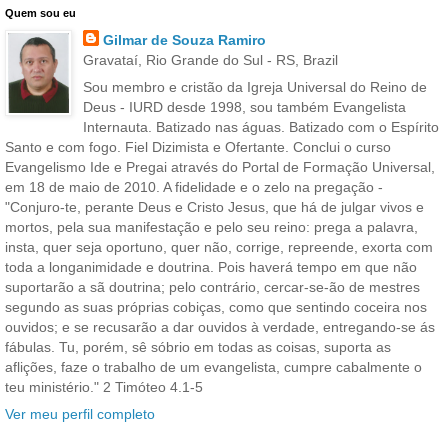
Quem sou eu
Gilmar de Souza Ramiro
Gravataí, Rio Grande do Sul - RS, Brazil
Sou membro e cristão da Igreja Universal do Reino de
Deus - IURD desde 1998, sou também Evangelista
Internauta. Batizado nas águas. Batizado com o Espírito
Santo e com fogo. Fiel Dizimista e Ofertante. Conclui o curso
Evangelismo Ide e Pregai através do Portal de Formação Universal,
em 18 de maio de 2010. A fidelidade e o zelo na pregação -
"Conjuro-te, perante Deus e Cristo Jesus, que há de julgar vivos e
mortos, pela sua manifestação e pelo seu reino: prega a palavra,
insta, quer seja oportuno, quer não, corrige, repreende, exorta com
toda a longanimidade e doutrina. Pois haverá tempo em que não
suportarão a sã doutrina; pelo contrário, cercar-se-ão de mestres
segundo as suas próprias cobiças, como que sentindo coceira nos
ouvidos; e se recusarão a dar ouvidos à verdade, entregando-se ás
fábulas. Tu, porém, sê sóbrio em todas as coisas, suporta as
aflições, faze o trabalho de um evangelista, cumpre cabalmente o
teu ministério." 2 Timóteo 4.1-5
Ver meu perfil completo