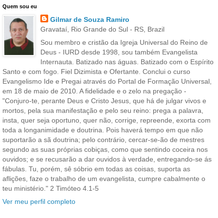
Quem sou eu
Gilmar de Souza Ramiro
Gravataí, Rio Grande do Sul - RS, Brazil
Sou membro e cristão da Igreja Universal do Reino de
Deus - IURD desde 1998, sou também Evangelista
Internauta. Batizado nas águas. Batizado com o Espírito
Santo e com fogo. Fiel Dizimista e Ofertante. Conclui o curso
Evangelismo Ide e Pregai através do Portal de Formação Universal,
em 18 de maio de 2010. A fidelidade e o zelo na pregação -
"Conjuro-te, perante Deus e Cristo Jesus, que há de julgar vivos e
mortos, pela sua manifestação e pelo seu reino: prega a palavra,
insta, quer seja oportuno, quer não, corrige, repreende, exorta com
toda a longanimidade e doutrina. Pois haverá tempo em que não
suportarão a sã doutrina; pelo contrário, cercar-se-ão de mestres
segundo as suas próprias cobiças, como que sentindo coceira nos
ouvidos; e se recusarão a dar ouvidos à verdade, entregando-se ás
fábulas. Tu, porém, sê sóbrio em todas as coisas, suporta as
aflições, faze o trabalho de um evangelista, cumpre cabalmente o
teu ministério." 2 Timóteo 4.1-5
Ver meu perfil completo