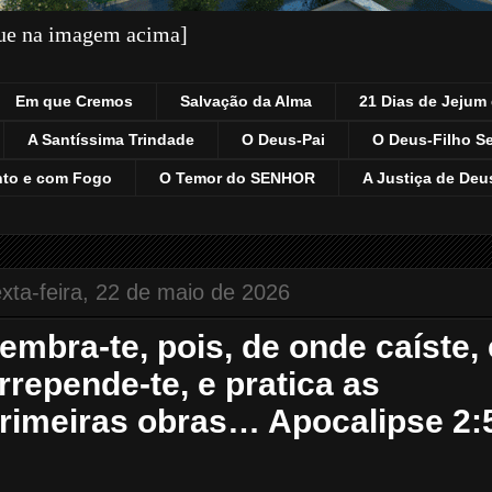
que na imagem acima]
Em que Cremos
Salvação da Alma
21 Dias de Jejum 
A Santíssima Trindade
O Deus-Pai
O Deus-Filho S
nto e com Fogo
O Temor do SENHOR
A Justiça de Deu
xta-feira, 22 de maio de 2026
embra-te, pois, de onde caíste, 
rrepende-te, e pratica as
rimeiras obras… Apocalipse 2: