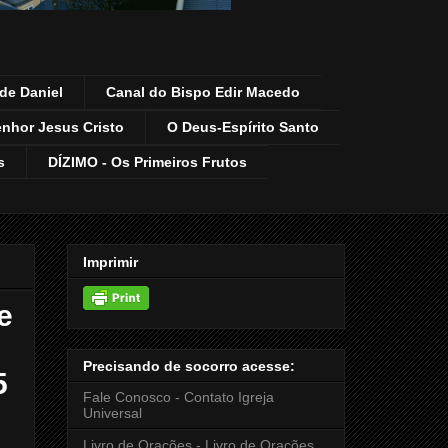
de Daniel
Canal do Bispo Edir Macedo
enhor Jesus Cristo
O Deus-Espírito Santo
s
DÍZIMO - Os Primeiros Frutos
Imprimir
e
Precisando de socorro acesse:
5
Fale Conosco - Contato Igreja
Universal
Livro de Orações - Livro de Orações