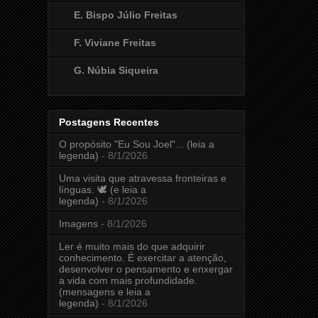
E. Bispo Júlio Freitas
F. Viviane Freitas
G. Núbia Siqueira
Postagens Recentes
O propósito "Eu Sou Joel"... (leia a
legenda)
- 8/1/2026
Uma visita que atravessa fronteiras e
línguas. 🕊️ (e leia a
legenda)
- 8/1/2026
Imagens
- 8/1/2026
Ler é muito mais do que adquirir
conhecimento. É exercitar a atenção,
desenvolver o pensamento e enxergar
a vida com mais profundidade.
(mensagens e leia a
legenda)
- 8/1/2026