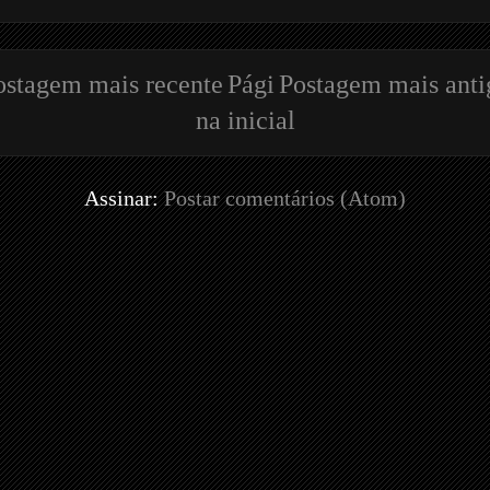
ostagem mais recente
Pági
Postagem mais anti
na inicial
Assinar:
Postar comentários (Atom)