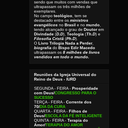
sendo que muitos com vendas que
ultrapassam os três milhões de
exemplares.
No campo
teológico
, tem se
destacado entre os
ministros
evangélicos
no
Brasil
e no
mundo
,
tendo alcançado o grau de
Doutor
em
Divindade
(
D.D
),
Teologia
(
Th.D
) e
Filosofia Cristã
(
Ph.D
).
O
Livro
Trilogia Nada a Perder
,
biografia
do
Bispo Edir Macedo
ultrapassam os
8
milhões de livros
vendidos em todo o mundo.
Reuniões da Igreja Universal do
Reino de Deus - IURD
SEGUNDA - FEIRA -
Prosperidade
com Deus/
CONGRESSO PARA O
SUCESSO
TERÇA - FEIRA -
Corrente dos
70
/
DIA DA CURA
QUARTA - FEIRA -
Filhos de
Deus
/
ESCOLA DA FÉ INTELIGENTE
QUINTA - FEIRA -
Terapia do
Amor
/
TERAPIA DO AMOR