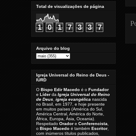
Total de visualizações de página
P
1
0
1
7
3
3
7
Arquivo do blog
Igreja Universal do Reino de Deus -
IURD
O
Bispo Edir Macedo
é o
Fundador
e
Líder
da
Igreja Universal do Reino
de Deus
,
igreja evangélica
nascida
no Brasil, em 1977, e hoje presente
em muitos países (América do Sul,
América Central, América do Norte,
África, Europa, Ásia, Oceania).
Respeitado
Orador
e
Conferencista
,
o
Bispo Macedo
é também
Escritor
,
com inúmeros títulos publicados,