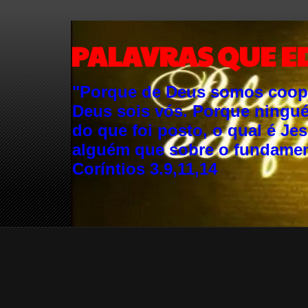
PALAVRAS QUE E
"Porque de Deus somos cooper
Deus sois vós. Porque ningu
do que foi posto, o qual é Je
alguém que sobre o fundament
Coríntios 3.9,11,14