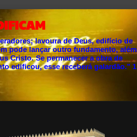
DIFICAM
adores; lavoura de Deus, edifício de
ém pode lançar outro fundamento, além
sus Cristo. Se permanecer a obra de
o edificou, esse receberá galardão." 1