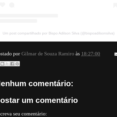
Um post compartilhado por Bispo Adilson Silva (@bispoadilsonsilva)
stado por
Gilmar de Souza Ramiro
às
18:27:00
enhum comentário:
ostar um comentário
creva seu comentário: