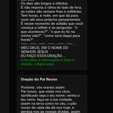
Os dias são longos e infinitos.
E não importa o clima do lado de fora,
as noites são sempre frias e solitárias.
Tem horas, à noite, em que dá para
ouvir até seus próprios pensamentos.
É nesse momento de solidão que você
começa a refletir e se perguntar: "o
que aconteceu?", "o que eu fiz na
minha vida?", "como será daqui para
frente?".
~~~...~~~...~~~...~~~...~~~...~~~...
MEU DEUS, EM O NOME DO
SENHOR JESUS
EU FAÇO ESTA ORAÇÃO....
Leia mais a mensagem e faça a
oração, clique aqui.
Oração do Pai Nosso
Portanto, vós orareis assim:
Pai nosso, que estás nos céus,
santificado seja o teu nome; venha o
teu reino; faça-se a tua vontade,
assim na terra como no céu; o pão
nosso de cada dia dá-nos hoje; e
perdoa-nos as nossas dívidas, assim